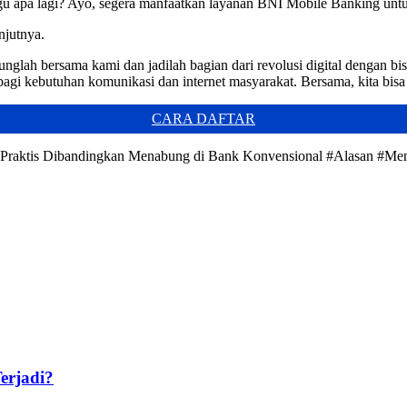
gu apa lagi? Ayo, segera manfaatkan layanan BNI Mobile Banking untu
njutnya.
glah bersama kami dan jadilah bagian dari revolusi digital dengan b
i bagi kebutuhan komunikasi dan internet masyarakat. Bersama, kita b
CARA DAFTAR
 Praktis Dibandingkan Menabung di Bank Konvensional #Alasan #Me
erjadi?