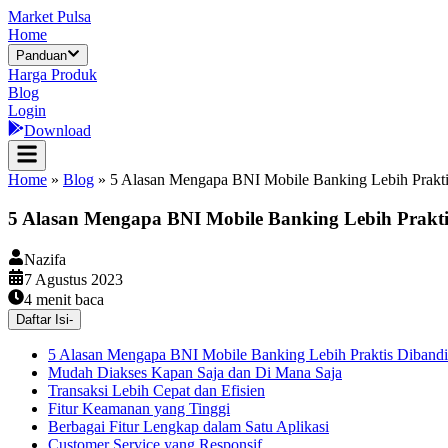
Market Pulsa
Home
Panduan
Harga Produk
Blog
Login
Download
Home
»
Blog
»
5 Alasan Mengapa BNI Mobile Banking Lebih Prakt
5 Alasan Mengapa BNI Mobile Banking Lebih Prakt
Nazifa
7 Agustus 2023
4
menit baca
Daftar Isi
-
5 Alasan Mengapa BNI Mobile Banking Lebih Praktis Diband
Mudah Diakses Kapan Saja dan Di Mana Saja
Transaksi Lebih Cepat dan Efisien
Fitur Keamanan yang Tinggi
Berbagai Fitur Lengkap dalam Satu Aplikasi
Customer Service yang Responsif