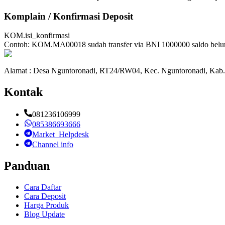
Komplain / Konfirmasi Deposit
KOM.isi_konfirmasi
Contoh:
KOM.MA00018 sudah transfer via BNI 1000000 saldo bel
Alamat : Desa Nguntoronadi, RT24/RW04, Kec. Nguntoronadi, Kab.
Kontak
081236106999
085386693666
Market_Helpdesk
Channel info
Panduan
Cara Daftar
Cara Deposit
Harga Produk
Blog Update