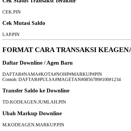
Cek Status Transaksi Terakhir
CEK.PIN
Cek Mutasi Saldo
LAP.PIN
FORMAT CARA TRANSAKSI KEAGEN
Daftar Downline / Agen Baru
DAFTAR#NAMA#KOTA#NOHP#MARKUP#PIN
Contoh:
DAFTAR#PULSA#MAGETAN#0856789#100#1234
Transfer Saldo ke Downline
TD.KODEAGEN.JUMLAH.PIN
Ubah Markup Downline
M.KODEAGEN.MARKUP.PIN