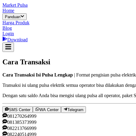
Market Pulsa
Home
Panduan
Harga Produk
Blog
Login
Download
Cara Transaksi
Cara Transaksi Isi Pulsa Lengkap
| Format pengisian pulsa elektr
Transaksi isi ulang pulsa elektrik semua operator bisa dilakukan den
Dengan satu saldo Anda bisa mengisi ulang pulsa all operator, pake
SMS Center
WA Center
Telegram
081270264999
081385373999
082213766999
082240514999