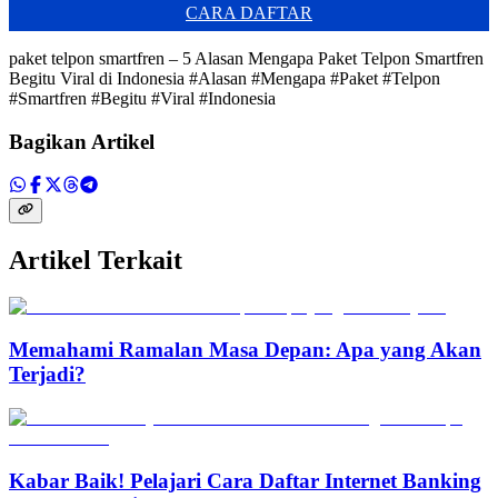
CARA DAFTAR
paket telpon smartfren – 5 Alasan Mengapa Paket Telpon Smartfren
Begitu Viral di Indonesia #Alasan #Mengapa #Paket #Telpon
#Smartfren #Begitu #Viral #Indonesia
Bagikan Artikel
Artikel Terkait
Memahami Ramalan Masa Depan: Apa yang Akan
Terjadi?
Kabar Baik! Pelajari Cara Daftar Internet Banking