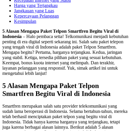
Kecepatan Internet yang Stabil
Harga yang Terjangkau
Jangkauan yang Luas
Kepercayaan Pelanggan
Kesimpulan
5 Alasan Mengapa Paket Telpon Smartfren Begitu Viral di
Indonesia
– Halo pembaca setia! Telkomunikasi menjadi kebutuhan
penting di era digital seperti sekarang ini. Salah satu paket telepon
yang tengah viral di Indonesia adalah paket Telpon Smartfren.
Mengapa begitu? Pertama, harganya terjangkau. Kedua, jaringan
yang stabil. Ketiga, tersedia pilihan paket yang sesuai kebutuhan.
Keempat, bonus kuota internet yang melimpah. Dan terakhir,
layanan pelanggan yang responsif. Yuk, simak artikel ini untuk
mengetahui lebih lanjut!
5 Alasan Mengapa Paket Telpon
Smartfren Begitu Viral di Indonesia
Smartfren merupakan salah satu provider telekomunikasi yang
sudah lama beroperasi di Indonesia. Selama bertahun-tahun, mereka
telah berhasil menciptakan paket telpon yang begitu viral di
Indonesia. Tidak hanya karena harganya yang terjangkau, tetapi
juga karena berbagai alasan lainnya. Berikut adalah 5 alasan