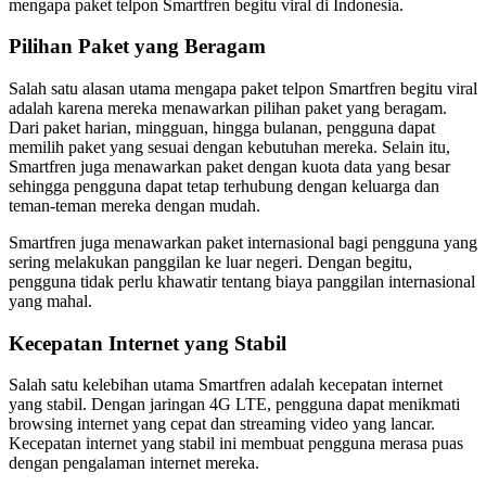
mengapa paket telpon Smartfren begitu viral di Indonesia.
Pilihan Paket yang Beragam
Salah satu alasan utama mengapa paket telpon Smartfren begitu viral
adalah karena mereka menawarkan pilihan paket yang beragam.
Dari paket harian, mingguan, hingga bulanan, pengguna dapat
memilih paket yang sesuai dengan kebutuhan mereka. Selain itu,
Smartfren juga menawarkan paket dengan kuota data yang besar
sehingga pengguna dapat tetap terhubung dengan keluarga dan
teman-teman mereka dengan mudah.
Smartfren juga menawarkan paket internasional bagi pengguna yang
sering melakukan panggilan ke luar negeri. Dengan begitu,
pengguna tidak perlu khawatir tentang biaya panggilan internasional
yang mahal.
Kecepatan Internet yang Stabil
Salah satu kelebihan utama Smartfren adalah kecepatan internet
yang stabil. Dengan jaringan 4G LTE, pengguna dapat menikmati
browsing internet yang cepat dan streaming video yang lancar.
Kecepatan internet yang stabil ini membuat pengguna merasa puas
dengan pengalaman internet mereka.