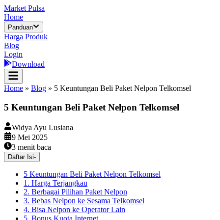
Market Pulsa
Home
Panduan
Harga Produk
Blog
Login
Download
Home
»
Blog
»
5 Keuntungan Beli Paket Nelpon Telkomsel
5 Keuntungan Beli Paket Nelpon Telkomsel
Widya Ayu Lusiana
9 Mei 2025
3
menit baca
Daftar Isi
-
5 Keuntungan Beli Paket Nelpon Telkomsel
1. Harga Terjangkau
2. Berbagai Pilihan Paket Nelpon
3. Bebas Nelpon ke Sesama Telkomsel
4. Bisa Nelpon ke Operator Lain
5. Bonus Kuota Internet