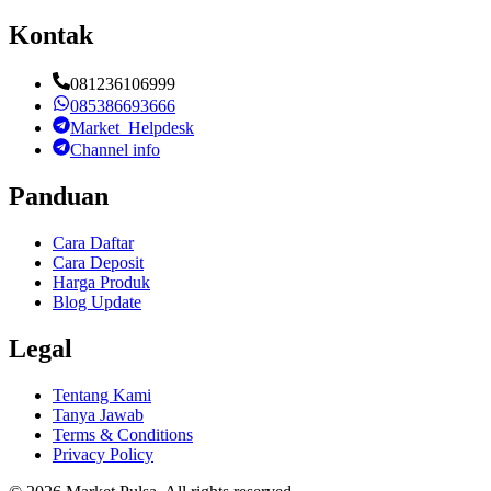
Kontak
081236106999
085386693666
Market_Helpdesk
Channel info
Panduan
Cara Daftar
Cara Deposit
Harga Produk
Blog Update
Legal
Tentang Kami
Tanya Jawab
Terms & Conditions
Privacy Policy