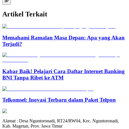
Artikel Terkait
Memahami Ramalan Masa Depan: Apa yang Akan
Terjadi?
Kabar Baik! Pelajari Cara Daftar Internet Banking
BNI Tanpa Ribet ke ATM
Telkomsel: Inovasi Terbaru dalam Paket Telpon
Alamat : Desa Nguntoronadi, RT24/RW04, Kec. Nguntoronadi,
Kab. Magetan, Prov. Jawa Timur