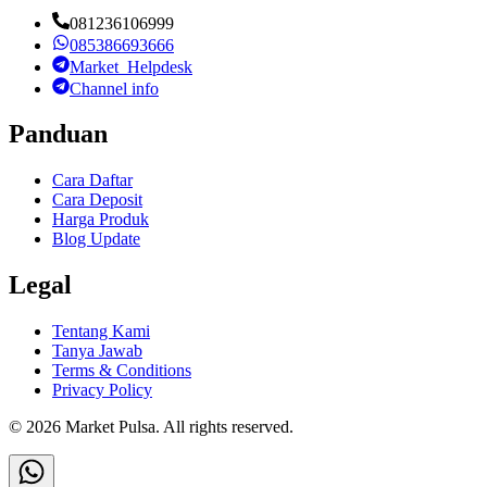
081236106999
085386693666
Market_Helpdesk
Channel info
Panduan
Cara Daftar
Cara Deposit
Harga Produk
Blog Update
Legal
Tentang Kami
Tanya Jawab
Terms & Conditions
Privacy Policy
©
2026
Market Pulsa
. All rights reserved.