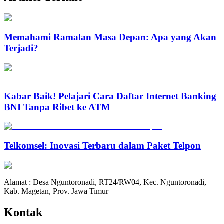
Memahami Ramalan Masa Depan: Apa yang Akan
Terjadi?
Kabar Baik! Pelajari Cara Daftar Internet Banking
BNI Tanpa Ribet ke ATM
Telkomsel: Inovasi Terbaru dalam Paket Telpon
Alamat : Desa Nguntoronadi, RT24/RW04, Kec. Nguntoronadi,
Kab. Magetan, Prov. Jawa Timur
Kontak