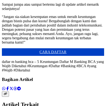
Sampai jumpa atau sampai bertemu lagi di update artikel menarik
selanjutnya!
“Jangan sia-siakan kesempatan emas untuk meraih keuntungan
dengan bisnis pulsa dan kuota! Bergabunglah dengan kami dan
jadilah bagian dari perubahan positif dalam industri telekomunikasi.
Dengan potensi pasar yang luas dan permintaan yang terus
meningkat, peluang sukses menanti Anda. Ayo, jangan ragu lagi,
segera bergabung dan mulai meraih keuntungan tak terbatas
bersama kami!”
CARA DAFTAR
daftar m banking bca – 5 Keuntungan Daftar M Banking BCA yang
Wajib Diketahui #Keuntungan #Daftar #Banking #BCA #yang
#Wajib #Diketahui
Bagikan Artikel
Artikel Terkait