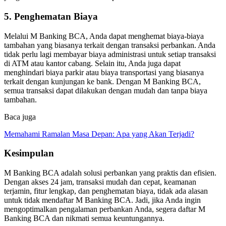
5. Penghematan Biaya
Melalui M Banking BCA, Anda dapat menghemat biaya-biaya
tambahan yang biasanya terkait dengan transaksi perbankan. Anda
tidak perlu lagi membayar biaya administrasi untuk setiap transaksi
di ATM atau kantor cabang. Selain itu, Anda juga dapat
menghindari biaya parkir atau biaya transportasi yang biasanya
terkait dengan kunjungan ke bank. Dengan M Banking BCA,
semua transaksi dapat dilakukan dengan mudah dan tanpa biaya
tambahan.
Baca juga
Memahami Ramalan Masa Depan: Apa yang Akan Terjadi?
Kesimpulan
M Banking BCA adalah solusi perbankan yang praktis dan efisien.
Dengan akses 24 jam, transaksi mudah dan cepat, keamanan
terjamin, fitur lengkap, dan penghematan biaya, tidak ada alasan
untuk tidak mendaftar M Banking BCA. Jadi, jika Anda ingin
mengoptimalkan pengalaman perbankan Anda, segera daftar M
Banking BCA dan nikmati semua keuntungannya.