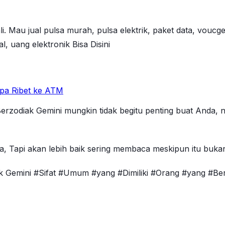
 Mau jual pulsa murah, pulsa elektrik, paket data, voucger
l, uang elektronik Bisa Disini
anpa Ribet ke ATM
Berzodiak Gemini mungkin tidak begitu penting buat Anda,
 Tapi akan lebih baik sering membaca meskipun itu bukan t
ak Gemini #Sifat #Umum #yang #Dimiliki #Orang #yang #Be