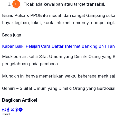
Tidak ada kewajiban atau target transaksi.
Bisnis Pulsa & PPOB itu mudah dan sangat Gampang sekali.
bayar tagihan, loket, kuota internet, emoney, dompet digita
Baca juga
Kabar Baik! Pelajari Cara Daftar Internet Banking BNI T
Meskipun artikel
5 Sifat Umum yang Dimiliki Orang yang 
pengetahuan pada pembaca.
Mungkin ini hanya memerlukan waktu beberapa menit saja,
Gemini – 5 Sifat Umum yang Dimiliki Orang yang Berzodi
Bagikan Artikel