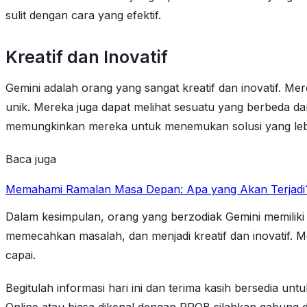
sulit dengan cara yang efektif.
Kreatif dan Inovatif
Gemini adalah orang yang sangat kreatif dan inovatif. 
unik. Mereka juga dapat melihat sesuatu yang berbeda d
memungkinkan mereka untuk menemukan solusi yang lebi
Baca juga
Memahami Ramalan Masa Depan: Apa yang Akan Terjadi
Dalam kesimpulan, orang yang berzodiak Gemini memiliki 
memecahkan masalah, dan menjadi kreatif dan inovatif
capai.
Begitulah informasi hari ini dan terima kasih bersedia 
Online atau biasa dikenal dengan PPOB silahkan gabung