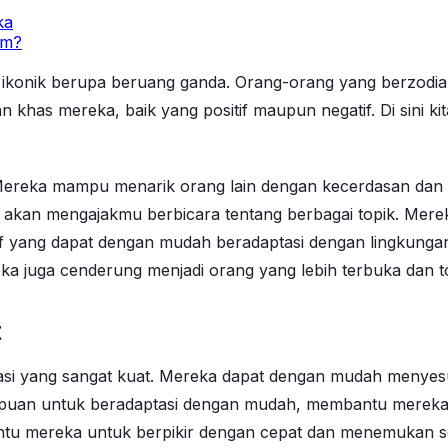
ka
om?
bol ikonik berupa beruang ganda. Orang-orang yang berzod
n khas mereka, baik yang positif maupun negatif. Di sini ki
 Mereka mampu menarik orang lain dengan kecerdasan dan
an mengajakmu berbicara tentang berbagai topik. Merek
ptif yang dapat dengan mudah beradaptasi dengan lingkun
ka juga cenderung menjadi orang yang lebih terbuka dan t
t
si yang sangat kuat. Mereka dapat dengan mudah menyesua
mpuan untuk beradaptasi dengan mudah, membantu merek
ntu mereka untuk berpikir dengan cepat dan menemukan so