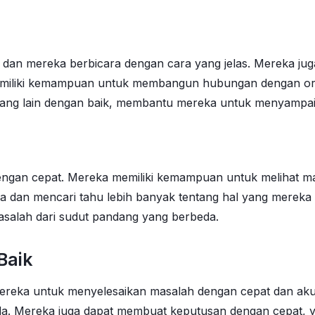
a, dan mereka berbicara dengan cara yang jelas. Mereka
emiliki kemampuan untuk membangun hubungan dengan or
 orang lain dengan baik, membantu mereka untuk menyampa
ir dengan cepat. Mereka memiliki kemampuan untuk meliha
a dan mencari tahu lebih banyak tentang hal yang mereka
asalah dari sudut pandang yang berbeda.
Baik
reka untuk menyelesaikan masalah dengan cepat dan akur
da. Mereka juga dapat membuat keputusan dengan cepat, 