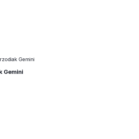
rzodiak Gemini
k Gemini