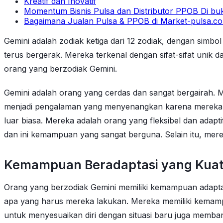
Kreatif dan Inovatif
Momentum Bisnis Pulsa dan Distributor PPOB Di bu
Bagaimana Jualan Pulsa & PPOB di Market-pulsa.c
Gemini adalah zodiak ketiga dari 12 zodiak, dengan sim
terus bergerak. Mereka terkenal dengan sifat-sifat unik da
orang yang berzodiak Gemini.
Gemini adalah orang yang cerdas dan sangat bergairah.
menjadi pengalaman yang menyenangkan karena mereka ak
luar biasa. Mereka adalah orang yang fleksibel dan ada
dan ini kemampuan yang sangat berguna. Selain itu, mere
Kemampuan Beradaptasi yang Kua
Orang yang berzodiak Gemini memiliki kemampuan adapta
apa yang harus mereka lakukan. Mereka memiliki kema
untuk menyesuaikan diri dengan situasi baru juga memba