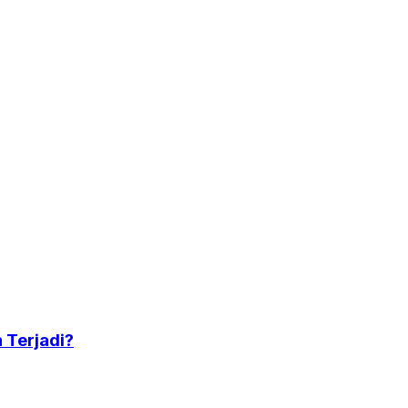
Terjadi?