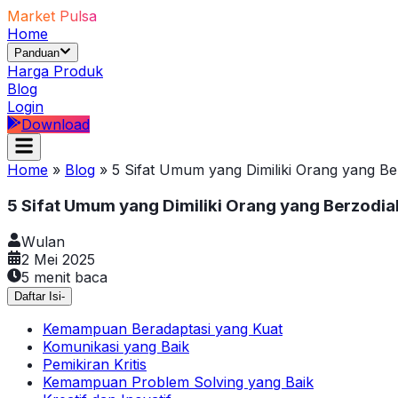
Market Pulsa
Home
Panduan
Harga Produk
Blog
Login
Download
Home
»
Blog
»
5 Sifat Umum yang Dimiliki Orang yang Be
5 Sifat Umum yang Dimiliki Orang yang Berzodia
Wulan
2 Mei 2025
5
menit baca
Daftar Isi
-
Kemampuan Beradaptasi yang Kuat
Komunikasi yang Baik
Pemikiran Kritis
Kemampuan Problem Solving yang Baik