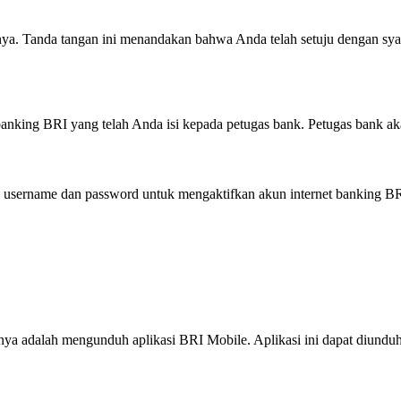
inya. Tanda tangan ini menandakan bahwa Anda telah setuju dengan sya
et banking BRI yang telah Anda isi kepada petugas bank. Petugas bank
 username dan password untuk mengaktifkan akun internet banking BR
a adalah mengunduh aplikasi BRI Mobile. Aplikasi ini dapat diunduh m