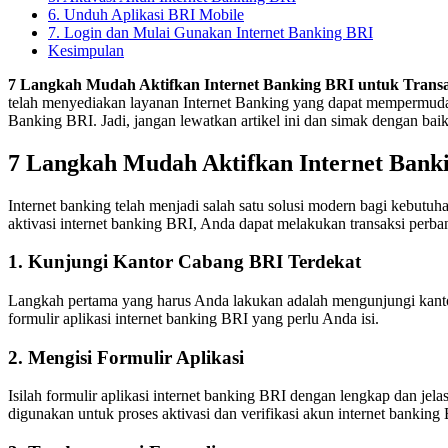
6. Unduh Aplikasi BRI Mobile
7. Login dan Mulai Gunakan Internet Banking BRI
Kesimpulan
7 Langkah Mudah Aktifkan Internet Banking BRI untuk Transak
telah menyediakan layanan Internet Banking yang dapat mempermudah
Banking BRI. Jadi, jangan lewatkan artikel ini dan simak dengan ba
7 Langkah Mudah Aktifkan Internet Banki
Internet banking telah menjadi salah satu solusi modern bagi kebutu
aktivasi internet banking BRI, Anda dapat melakukan transaksi perba
1. Kunjungi Kantor Cabang BRI Terdekat
Langkah pertama yang harus Anda lakukan adalah mengunjungi kantor
formulir aplikasi internet banking BRI yang perlu Anda isi.
2. Mengisi Formulir Aplikasi
Isilah formulir aplikasi internet banking BRI dengan lengkap dan jel
digunakan untuk proses aktivasi dan verifikasi akun internet bankin