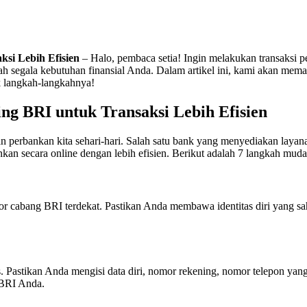
si Lebih Efisien
– Halo, pembaca setia! Ingin melakukan transaksi p
 segala kebutuhan finansial Anda. Dalam artikel ini, kami akan mem
ik langkah-langkahnya!
ng BRI untuk Transaksi Lebih Efisien
han perbankan kita sehari-hari. Salah satu bank yang menyediakan lay
nkan secara online dengan lebih efisien. Berikut adalah 7 langkah mud
 cabang BRI terdekat. Pastikan Anda membawa identitas diri yang sah
as. Pastikan Anda mengisi data diri, nomor rekening, nomor telepon yan
g BRI Anda.