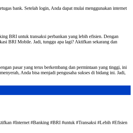
etugas bank. Setelah login, Anda dapat mulai menggunakan internet
king BRI untuk transaksi perbankan yang lebih efisien. Dengan
kasi BRI Mobile. Jadi, tunggu apa lagi? Aktifkan sekarang dan
engan pasar yang terus berkembang dan permintaan yang tinggi, ini
enyerah, Anda bisa menjadi pengusaha sukses di bidang ini. Jadi,
tifkan #Internet #Banking #BRI #untuk #Transaksi #Lebih #Efisien