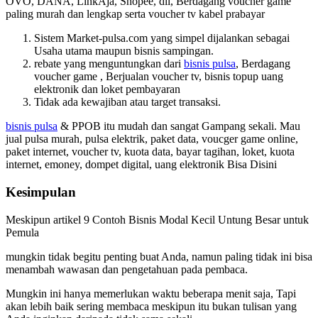
OVO, DANA, LinkAja, Shopee, dll, Berdagang voucher game
paling murah dan lengkap serta voucher tv kabel prabayar
Sistem Market-pulsa.com yang simpel dijalankan sebagai
Usaha utama maupun bisnis sampingan.
rebate yang menguntungkan dari
bisnis pulsa
, Berdagang
voucher game , Berjualan voucher tv, bisnis topup uang
elektronik dan loket pembayaran
Tidak ada kewajiban atau target transaksi.
bisnis pulsa
& PPOB itu mudah dan sangat Gampang sekali. Mau
jual pulsa murah, pulsa elektrik, paket data, voucger game online,
paket internet, voucher tv, kuota data, bayar tagihan, loket, kuota
internet, emoney, dompet digital, uang elektronik Bisa Disini
Kesimpulan
Meskipun artikel
9 Contoh Bisnis Modal Kecil Untung Besar untuk
Pemula
mungkin tidak begitu penting buat Anda, namun paling tidak ini bisa
menambah wawasan dan pengetahuan pada pembaca.
Mungkin ini hanya memerlukan waktu beberapa menit saja, Tapi
akan lebih baik sering membaca meskipun itu bukan tulisan yang