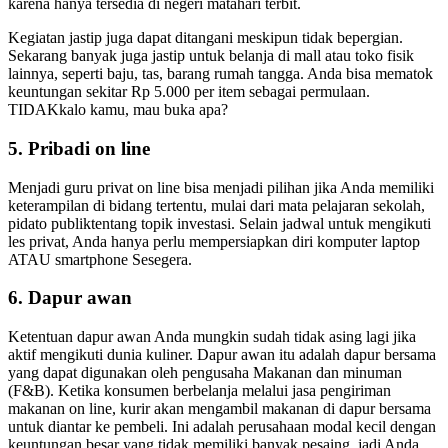
karena hanya tersedia di negeri matahari terbit.
Kegiatan jastip juga dapat ditangani meskipun tidak bepergian.
Sekarang banyak juga jastip untuk belanja di mall atau toko fisik
lainnya, seperti baju, tas, barang rumah tangga. Anda bisa mematok
keuntungan sekitar Rp 5.000 per item sebagai permulaan.
TIDAKkalo kamu, mau buka apa?
5. Pribadi on line
Menjadi guru privat on line bisa menjadi pilihan jika Anda memiliki
keterampilan di bidang tertentu, mulai dari mata pelajaran sekolah,
pidato publiktentang topik investasi. Selain jadwal untuk mengikuti
les privat, Anda hanya perlu mempersiapkan diri komputer laptop
ATAU smartphone Sesegera.
6. Dapur awan
Ketentuan dapur awan Anda mungkin sudah tidak asing lagi jika
aktif mengikuti dunia kuliner. Dapur awan itu adalah dapur bersama
yang dapat digunakan oleh pengusaha Makanan dan minuman
(F&B). Ketika konsumen berbelanja melalui jasa pengiriman
makanan on line, kurir akan mengambil makanan di dapur bersama
untuk diantar ke pembeli. Ini adalah perusahaan modal kecil dengan
keuntungan besar yang tidak memiliki banyak pesaing, jadi Anda