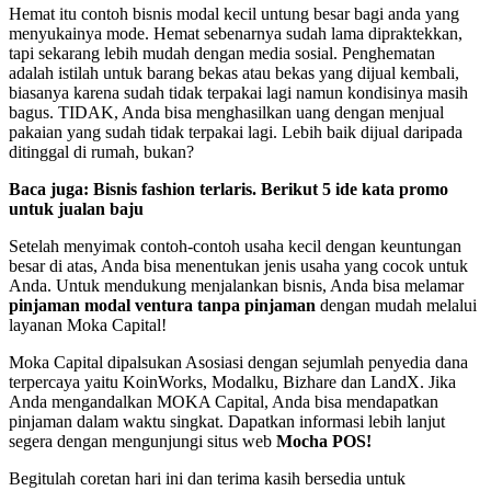
Hemat itu contoh bisnis modal kecil untung besar bagi anda yang
menyukainya mode. Hemat sebenarnya sudah lama dipraktekkan,
tapi sekarang lebih mudah dengan media sosial. Penghematan
adalah istilah untuk barang bekas atau bekas yang dijual kembali,
biasanya karena sudah tidak terpakai lagi namun kondisinya masih
bagus. TIDAK, Anda bisa menghasilkan uang dengan menjual
pakaian yang sudah tidak terpakai lagi. Lebih baik dijual daripada
ditinggal di rumah, bukan?
Baca juga:
Bisnis fashion terlaris. Berikut 5 ide kata promo
untuk jualan baju
Setelah menyimak contoh-contoh usaha kecil dengan keuntungan
besar di atas, Anda bisa menentukan jenis usaha yang cocok untuk
Anda. Untuk mendukung menjalankan bisnis, Anda bisa melamar
pinjaman modal ventura tanpa pinjaman
dengan mudah melalui
layanan Moka Capital!
Moka Capital dipalsukan Asosiasi dengan sejumlah penyedia dana
terpercaya yaitu KoinWorks, Modalku, Bizhare dan LandX. Jika
Anda mengandalkan MOKA Capital, Anda bisa mendapatkan
pinjaman dalam waktu singkat. Dapatkan informasi lebih lanjut
segera dengan mengunjungi situs web
Mocha POS!
Begitulah coretan hari ini dan terima kasih bersedia untuk