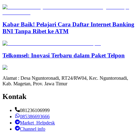
Kabar Baik! Pelajari Cara Daftar Internet Banking
BNI Tanpa Ribet ke ATM
Telkomsel: Inovasi Terbaru dalam Paket Telpon
Alamat : Desa Nguntoronadi, RT24/RW04, Kec. Nguntoronadi,
Kab. Magetan, Prov. Jawa Timur
Kontak
081236106999
085386693666
Market_Helpdesk
Channel info