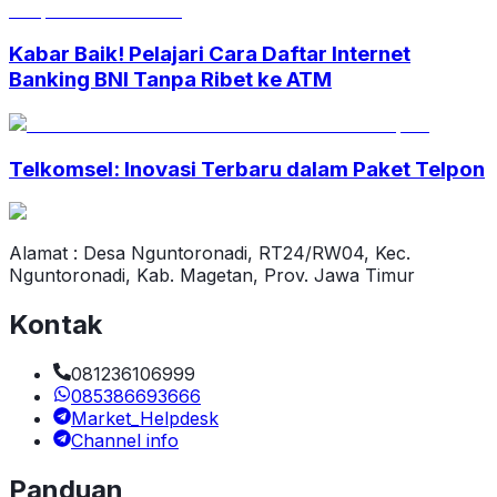
Kabar Baik! Pelajari Cara Daftar Internet
Banking BNI Tanpa Ribet ke ATM
Telkomsel: Inovasi Terbaru dalam Paket Telpon
Alamat : Desa Nguntoronadi, RT24/RW04, Kec.
Nguntoronadi, Kab. Magetan, Prov. Jawa Timur
Kontak
081236106999
085386693666
Market_Helpdesk
Channel info
Panduan