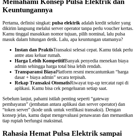
Memahami Konsep Pulsa Elektrik dan
Keuntungannya
Pertama, definisi singkat:
pulsa elektrik
adalah kredit seluler yang
dikirim langsung melalui server operator tanpa perlu voucher kertas.
Kamu tinggal masukkan nomor tujuan, pilih nominal, lalu pulsa
masuk dalam hitungan detik. Lalu, apa keuntungan utamanya?
Instan dan Praktis
Transaksi selesai cepat. Kamu tidak perlu
antre atau keluar rumah.
Harga Lebih Kompetitif
Banyak penyedia menekan biaya
admin sehingga harga total bisa lebih rendah.
Transparansi Biaya
Platform resmi mencantumkan “harga
dasar + biaya admin” secara terpisah.
Rekap Transaksi Otomatis
Riwayat top‑up tercatat rapi di
aplikasi. Kamu bisa cek pengeluaran setiap saat.
Sebelum lanjut, pahami istilah penting seperti “gateway
pembayaran” (jembatan antara aplikasi dan server operator) dan
“token server” (kode unik untuk verifikasi transaksi). Dengan
konsep jelas, kamu dapat mengevaluasi penawaran dan memastikan
tiap rupiah berfungsi maksimal.
Rahasia Hemat Pulsa Elektrik sampai