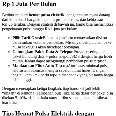
Rp 1 Juta Per Bulan
Berikut inti dari
hemat pulsa elektrik
: penghematan nyata datang
dari kombinasi harga kompetitif, promo cerdas, dan kebiasaan
top‑up terukur. Dengan strategi di bawah ini, kamu bisa memangkas
pengeluaran pulsa hingga Rp 1 juta per bulan:
Pilih Tarif Grosir
Beberapa platform menawarkan diskon
berdasarkan volume pembelian. Misalnya, beli puluhan paket
pulsa sekaligus akan mendapat potongan.
Gabungkan Paket Data & Telepon
Provider sering jual
paket bundling data + pulsa telepon/SMS dengan harga lebih
murah. Kamu dapat mengurangi pembelian pulsa terpisah.
Manfaatkan Fitur Auto Top‑up
Atur batas minimal pulsa,
lalu sistem otomatis mengisi sebelum limit habis. Dengan
begini, kamu tak perlu top‑up mendadak yang biasanya harga
lebih tinggi.
Dengan menerapkan ketiga langkah, tiap transaksi jadi lebih
“ringan” di kantong. Tambahan pula, jika harga dasar per paket bisa
ditekan 5–10%, dalam skala ratusan ribu sampai jutaan, hasilnya
luar biasa.
Tips Hemat Pulsa Elektrik dengan