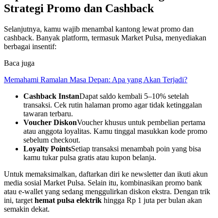
Strategi Promo dan Cashback
Selanjutnya, kamu wajib menambal kantong lewat promo dan
cashback. Banyak platform, termasuk Market Pulsa, menyediakan
berbagai insentif:
Baca juga
Memahami Ramalan Masa Depan: Apa yang Akan Terjadi?
Cashback Instan
Dapat saldo kembali 5–10% setelah
transaksi. Cek rutin halaman promo agar tidak ketinggalan
tawaran terbaru.
Voucher Diskon
Voucher khusus untuk pembelian pertama
atau anggota loyalitas. Kamu tinggal masukkan kode promo
sebelum checkout.
Loyalty Points
Setiap transaksi menambah poin yang bisa
kamu tukar pulsa gratis atau kupon belanja.
Untuk memaksimalkan, daftarkan diri ke newsletter dan ikuti akun
media sosial Market Pulsa. Selain itu, kombinasikan promo bank
atau e‑wallet yang sedang menggulirkan diskon ekstra. Dengan trik
ini, target
hemat pulsa elektrik
hingga Rp 1 juta per bulan akan
semakin dekat.