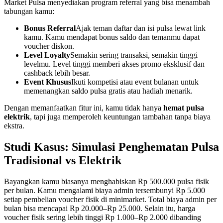
Market Pulsa menyediakan program referral yang bisa menambah
tabungan kamu:
Bonus Referral
Ajak teman daftar dan isi pulsa lewat link
kamu. Kamu mendapat bonus saldo dan temanmu dapat
voucher diskon.
Level Loyalty
Semakin sering transaksi, semakin tinggi
levelmu. Level tinggi memberi akses promo eksklusif dan
cashback lebih besar.
Event Khusus
Ikuti kompetisi atau event bulanan untuk
memenangkan saldo pulsa gratis atau hadiah menarik.
Dengan memanfaatkan fitur ini, kamu tidak hanya
hemat pulsa
elektrik
, tapi juga memperoleh keuntungan tambahan tanpa biaya
ekstra.
Studi Kasus: Simulasi Penghematan Pulsa
Tradisional vs Elektrik
Bayangkan kamu biasanya menghabiskan Rp 500.000 pulsa fisik
per bulan. Kamu mengalami biaya admin tersembunyi Rp 5.000
setiap pembelian voucher fisik di minimarket. Total biaya admin per
bulan bisa mencapai Rp 20.000–Rp 25.000. Selain itu, harga
voucher fisik sering lebih tinggi Rp 1.000–Rp 2.000 dibanding