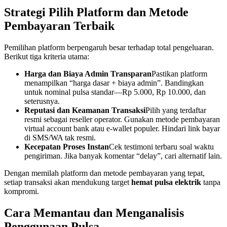
Strategi Pilih Platform dan Metode
Pembayaran Terbaik
Pemilihan platform berpengaruh besar terhadap total pengeluaran.
Berikut tiga kriteria utama:
Harga dan Biaya Admin Transparan
Pastikan platform
menampilkan “harga dasar + biaya admin”. Bandingkan
untuk nominal pulsa standar—Rp 5.000, Rp 10.000, dan
seterusnya.
Reputasi dan Keamanan Transaksi
Pilih yang terdaftar
resmi sebagai reseller operator. Gunakan metode pembayaran
virtual account bank atau e‑wallet populer. Hindari link bayar
di SMS/WA tak resmi.
Kecepatan Proses Instan
Cek testimoni terbaru soal waktu
pengiriman. Jika banyak komentar “delay”, cari alternatif lain.
Dengan memilah platform dan metode pembayaran yang tepat,
setiap transaksi akan mendukung target
hemat pulsa elektrik
tanpa
kompromi.
Cara Memantau dan Menganalisis
Penggunaan Pulsa