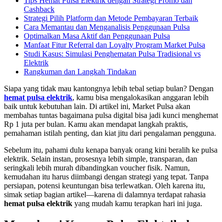
Tips Hemat Pulsa Elektrik dengan Strategi Promo dan
Cashback
Strategi Pilih Platform dan Metode Pembayaran Terbaik
Cara Memantau dan Menganalisis Penggunaan Pulsa
Optimalkan Masa Aktif dan Penggunaan Pulsa
Manfaat Fitur Referral dan Loyalty Program Market Pulsa
Studi Kasus: Simulasi Penghematan Pulsa Tradisional vs
Elektrik
Rangkuman dan Langkah Tindakan
Siapa yang tidak mau kantongnya lebih tebal setiap bulan? Dengan
hemat pulsa elektrik
, kamu bisa mengalokasikan anggaran lebih
baik untuk kebutuhan lain. Di artikel ini, Market Pulsa akan
membahas tuntas bagaimana pulsa digital bisa jadi kunci menghemat
Rp 1 juta per bulan. Kamu akan mendapat langkah praktis,
pemahaman istilah penting, dan kiat jitu dari pengalaman pengguna.
Sebelum itu, pahami dulu kenapa banyak orang kini beralih ke pulsa
elektrik. Selain instan, prosesnya lebih simple, transparan, dan
seringkali lebih murah dibandingkan voucher fisik. Namun,
kemudahan itu harus diimbangi dengan strategi yang tepat. Tanpa
persiapan, potensi keuntungan bisa terlewatkan. Oleh karena itu,
simak setiap bagian artikel—karena di dalamnya terdapat rahasia
hemat pulsa elektrik
yang mudah kamu terapkan hari ini juga.