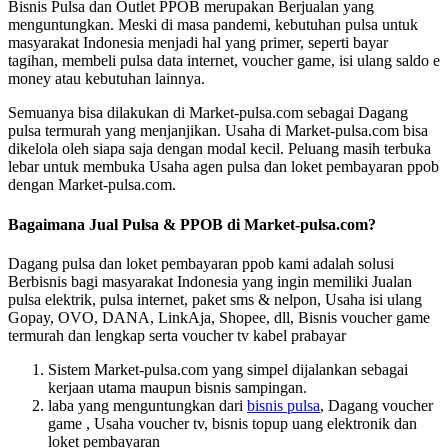
Bisnis Pulsa dan Outlet PPOB merupakan Berjualan yang
menguntungkan. Meski di masa pandemi, kebutuhan pulsa untuk
masyarakat Indonesia menjadi hal yang primer, seperti bayar
tagihan, membeli pulsa data internet, voucher game, isi ulang saldo e
money atau kebutuhan lainnya.
Semuanya bisa dilakukan di Market-pulsa.com sebagai Dagang
pulsa termurah yang menjanjikan. Usaha di Market-pulsa.com bisa
dikelola oleh siapa saja dengan modal kecil. Peluang masih terbuka
lebar untuk membuka Usaha agen pulsa dan loket pembayaran ppob
dengan Market-pulsa.com.
Bagaimana Jual Pulsa & PPOB di Market-pulsa.com?
Dagang pulsa dan loket pembayaran ppob kami adalah solusi
Berbisnis bagi masyarakat Indonesia yang ingin memiliki Jualan
pulsa elektrik, pulsa internet, paket sms & nelpon, Usaha isi ulang
Gopay, OVO, DANA, LinkAja, Shopee, dll, Bisnis voucher game
termurah dan lengkap serta voucher tv kabel prabayar
Sistem Market-pulsa.com yang simpel dijalankan sebagai
kerjaan utama maupun bisnis sampingan.
laba yang menguntungkan dari
bisnis pulsa
, Dagang voucher
game , Usaha voucher tv, bisnis topup uang elektronik dan
loket pembayaran