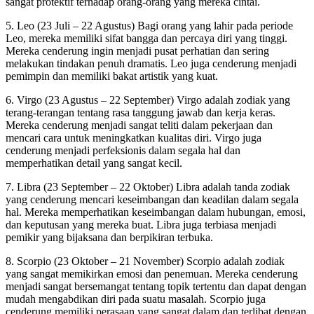
sangat protektif terhadap orang-orang yang mereka cintai.
5. Leo (23 Juli – 22 Agustus) Bagi orang yang lahir pada periode
Leo, mereka memiliki sifat bangga dan percaya diri yang tinggi.
Mereka cenderung ingin menjadi pusat perhatian dan sering
melakukan tindakan penuh dramatis. Leo juga cenderung menjadi
pemimpin dan memiliki bakat artistik yang kuat.
6. Virgo (23 Agustus – 22 September) Virgo adalah zodiak yang
terang-terangan tentang rasa tanggung jawab dan kerja keras.
Mereka cenderung menjadi sangat teliti dalam pekerjaan dan
mencari cara untuk meningkatkan kualitas diri. Virgo juga
cenderung menjadi perfeksionis dalam segala hal dan
memperhatikan detail yang sangat kecil.
7. Libra (23 September – 22 Oktober) Libra adalah tanda zodiak
yang cenderung mencari keseimbangan dan keadilan dalam segala
hal. Mereka memperhatikan keseimbangan dalam hubungan, emosi,
dan keputusan yang mereka buat. Libra juga terbiasa menjadi
pemikir yang bijaksana dan berpikiran terbuka.
8. Scorpio (23 Oktober – 21 November) Scorpio adalah zodiak
yang sangat memikirkan emosi dan penemuan. Mereka cenderung
menjadi sangat bersemangat tentang topik tertentu dan dapat dengan
mudah mengabdikan diri pada suatu masalah. Scorpio juga
cenderung memiliki perasaan yang sangat dalam dan terlibat dengan