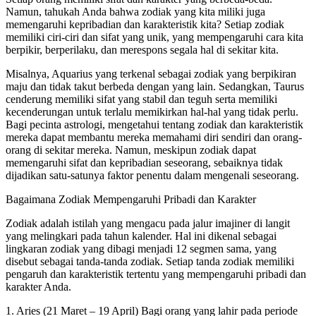
Namun, tahukah Anda bahwa zodiak yang kita miliki juga
memengaruhi kepribadian dan karakteristik kita? Setiap zodiak
memiliki ciri-ciri dan sifat yang unik, yang mempengaruhi cara kita
berpikir, berperilaku, dan merespons segala hal di sekitar kita.
Misalnya, Aquarius yang terkenal sebagai zodiak yang berpikiran
maju dan tidak takut berbeda dengan yang lain. Sedangkan, Taurus
cenderung memiliki sifat yang stabil dan teguh serta memiliki
kecenderungan untuk terlalu memikirkan hal-hal yang tidak perlu.
Bagi pecinta astrologi, mengetahui tentang zodiak dan karakteristik
mereka dapat membantu mereka memahami diri sendiri dan orang-
orang di sekitar mereka. Namun, meskipun zodiak dapat
memengaruhi sifat dan kepribadian seseorang, sebaiknya tidak
dijadikan satu-satunya faktor penentu dalam mengenali seseorang.
Bagaimana Zodiak Mempengaruhi Pribadi dan Karakter
Zodiak adalah istilah yang mengacu pada jalur imajiner di langit
yang melingkari pada tahun kalender. Hal ini dikenal sebagai
lingkaran zodiak yang dibagi menjadi 12 segmen sama, yang
disebut sebagai tanda-tanda zodiak. Setiap tanda zodiak memiliki
pengaruh dan karakteristik tertentu yang mempengaruhi pribadi dan
karakter Anda.
1. Aries (21 Maret – 19 April) Bagi orang yang lahir pada periode