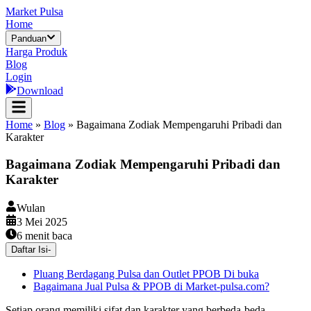
Market Pulsa
Home
Panduan
Harga Produk
Blog
Login
Download
Home
»
Blog
»
Bagaimana Zodiak Mempengaruhi Pribadi dan
Karakter
Bagaimana Zodiak Mempengaruhi Pribadi dan
Karakter
Wulan
3 Mei 2025
6
menit baca
Daftar Isi
-
Pluang Berdagang Pulsa dan Outlet PPOB Di buka
Bagaimana Jual Pulsa & PPOB di Market-pulsa.com?
Setiap orang memiliki sifat dan karakter yang berbeda-beda.