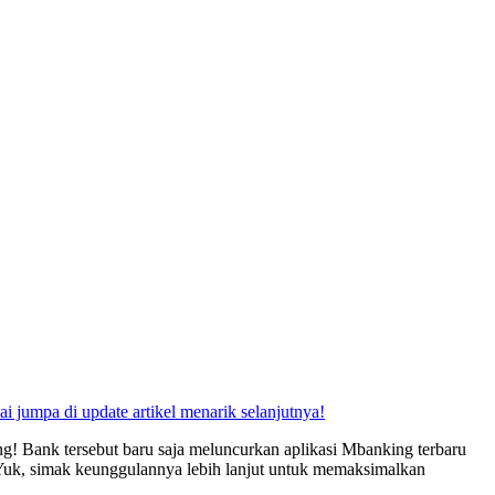
 jumpa di update artikel menarik selanjutnya!
ng! Bank tersebut baru saja meluncurkan aplikasi Mbanking terbaru
. Yuk, simak keunggulannya lebih lanjut untuk memaksimalkan