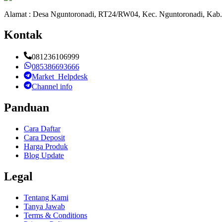
Alamat : Desa Nguntoronadi, RT24/RW04, Kec. Nguntoronadi, Kab.
Kontak
081236106999
085386693666
Market_Helpdesk
Channel info
Panduan
Cara Daftar
Cara Deposit
Harga Produk
Blog Update
Legal
Tentang Kami
Tanya Jawab
Terms & Conditions