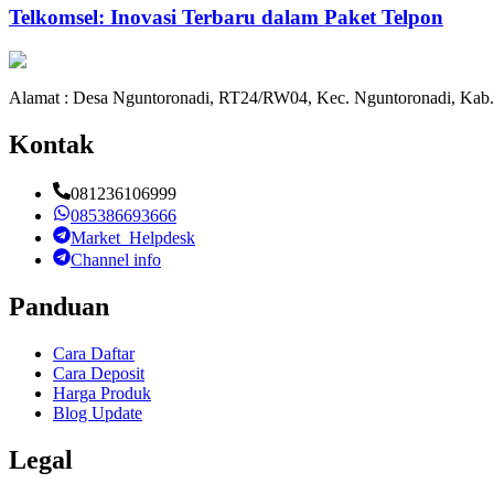
Telkomsel: Inovasi Terbaru dalam Paket Telpon
Alamat : Desa Nguntoronadi, RT24/RW04, Kec. Nguntoronadi, Kab.
Kontak
081236106999
085386693666
Market_Helpdesk
Channel info
Panduan
Cara Daftar
Cara Deposit
Harga Produk
Blog Update
Legal