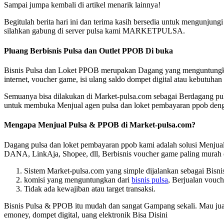
Sampai jumpa kembali di artikel menarik lainnya!
Begitulah berita hari ini dan terima kasih bersedia untuk mengunjun
silahkan gabung di server pulsa kami MARKETPULSA.
Pluang Berbisnis Pulsa dan Outlet PPOB Di buka
Bisnis Pulsa dan Loket PPOB merupakan Dagang yang menguntungkan.
internet, voucher game, isi ulang saldo dompet digital atau kebutuhan 
Semuanya bisa dilakukan di Market-pulsa.com sebagai Berdagang puls
untuk membuka Menjual agen pulsa dan loket pembayaran ppob den
Mengapa Menjual Pulsa & PPOB di Market-pulsa.com?
Dagang pulsa dan loket pembayaran ppob kami adalah solusi Menjual b
DANA, LinkAja, Shopee, dll, Berbisnis voucher game paling murah d
Sistem Market-pulsa.com yang simple dijalankan sebagai Bisn
komisi yang menguntungkan dari
bisnis pulsa
, Berjualan vouch
Tidak ada kewajiban atau target transaksi.
Bisnis Pulsa & PPOB itu mudah dan sangat Gampang sekali. Mau jual pul
emoney, dompet digital, uang elektronik Bisa Disini