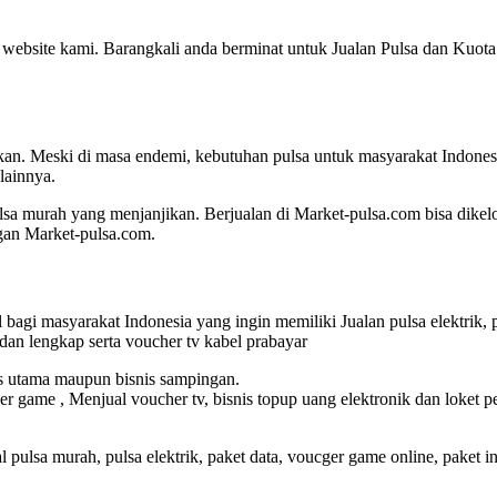
gi website kami. Barangkali anda berminat untuk Jualan Pulsa dan Kuo
 Meski di masa endemi, kebutuhan pulsa untuk masyarakat Indonesia 
lainnya.
a murah yang menjanjikan. Berjualan di Market-pulsa.com bisa dikelol
gan Market-pulsa.com.
agi masyarakat Indonesia yang ingin memiliki Jualan pulsa elektrik, p
an lengkap serta voucher tv kabel prabayar
is utama maupun bisnis sampingan.
er game , Menjual voucher tv, bisnis topup uang elektronik dan loket 
sa murah, pulsa elektrik, paket data, voucger game online, paket inter