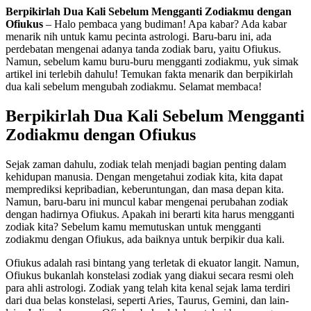
Berpikirlah Dua Kali Sebelum Mengganti Zodiakmu dengan
Ofiukus
– Halo pembaca yang budiman! Apa kabar? Ada kabar
menarik nih untuk kamu pecinta astrologi. Baru-baru ini, ada
perdebatan mengenai adanya tanda zodiak baru, yaitu Ofiukus.
Namun, sebelum kamu buru-buru mengganti zodiakmu, yuk simak
artikel ini terlebih dahulu! Temukan fakta menarik dan berpikirlah
dua kali sebelum mengubah zodiakmu. Selamat membaca!
Berpikirlah Dua Kali Sebelum Mengganti
Zodiakmu dengan Ofiukus
Sejak zaman dahulu, zodiak telah menjadi bagian penting dalam
kehidupan manusia. Dengan mengetahui zodiak kita, kita dapat
memprediksi kepribadian, keberuntungan, dan masa depan kita.
Namun, baru-baru ini muncul kabar mengenai perubahan zodiak
dengan hadirnya Ofiukus. Apakah ini berarti kita harus mengganti
zodiak kita? Sebelum kamu memutuskan untuk mengganti
zodiakmu dengan Ofiukus, ada baiknya untuk berpikir dua kali.
Ofiukus adalah rasi bintang yang terletak di ekuator langit. Namun,
Ofiukus bukanlah konstelasi zodiak yang diakui secara resmi oleh
para ahli astrologi. Zodiak yang telah kita kenal sejak lama terdiri
dari dua belas konstelasi, seperti Aries, Taurus, Gemini, dan lain-