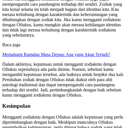
mempengaruhi cara pandangmu terhadap diri sendiri. Zodiak yang
kita kenal selama ini telah menjadi bagian dari identitas kita. Kita
merasa terhubung dengan karakteristik dan keberuntungan yang
dihubungkan dengan zodiak kita. Jika kamu mengganti zodiakmu
dengan Ofiukus, kamu mungkin akan merasa kehilangan identitas
dan tidak lagi merasa terhubung dengan karakteristik zodiakmu
yang sebelumnya.
Baca juga
Memahami Ramalan Masa Depan: Apa yang Akan Terjadi?
Dalam akhirnya, keputusan untuk mengganti zodiakmu dengan
Ofiukus sepenuhnya ada pada dirimu. Namun, sebelum kamu
mengambil keputusan tersebut, ada baiknya untuk berpikir dua kali.
Perubahan zodiak dengan Ofiukus tidak diakui oleh para ahli
astrologi tradisional dan dapat mempengaruhi cara pandangmu
terhadap diri sendiri. Jadi, pertimbangkanlah dengan baik sebelum
kamu mengganti zodiakmu dengan Ofiukus.
Kesimpulan
Mengganti zodiakmu dengan Ofiukus adalah keputusan yang perlu
dipertimbangkan dengan baik. Meskipun munculnya Ofiukus
menimbulkan kebingungan, perlu diingat bahwa zodiak yang telah