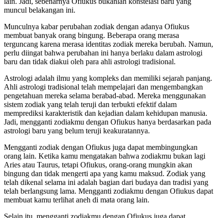
lain. Jadi, sebenarnya Ofiukus bukanlah konstelasi baru yang
muncul belakangan ini.
Munculnya kabar perubahan zodiak dengan adanya Ofiukus
membuat banyak orang bingung. Beberapa orang merasa
terguncang karena merasa identitas zodiak mereka berubah. Namun,
perlu diingat bahwa perubahan ini hanya berlaku dalam astrologi
baru dan tidak diakui oleh para ahli astrologi tradisional.
Astrologi adalah ilmu yang kompleks dan memiliki sejarah panjang.
Ahli astrologi tradisional telah mempelajari dan mengembangkan
pengetahuan mereka selama berabad-abad. Mereka menggunakan
sistem zodiak yang telah teruji dan terbukti efektif dalam
memprediksi karakteristik dan kejadian dalam kehidupan manusia.
Jadi, mengganti zodiakmu dengan Ofiukus hanya berdasarkan pada
astrologi baru yang belum teruji keakuratannya.
Mengganti zodiak dengan Ofiukus juga dapat membingungkan
orang lain. Ketika kamu mengatakan bahwa zodiakmu bukan lagi
Aries atau Taurus, tetapi Ofiukus, orang-orang mungkin akan
bingung dan tidak mengerti apa yang kamu maksud. Zodiak yang
telah dikenal selama ini adalah bagian dari budaya dan tradisi yang
telah berlangsung lama. Mengganti zodiakmu dengan Ofiukus dapat
membuat kamu terlihat aneh di mata orang lain.
Selain itu, mengganti zodiakmu dengan Ofiukus juga dapat