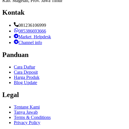
Kab. Magetan, Prov. Jawa Timur
Kontak
081236106999
085386693666
Market_Helpdesk
Channel info
Panduan
Cara Daftar
Cara Deposit
Harga Produk
Blog Update
Legal
Tentang Kami
Tanya Jawab
Terms & Conditions
Privacy Policy