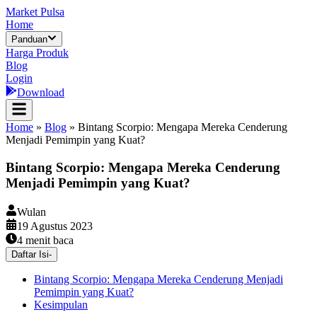
Market Pulsa
Home
Panduan
Harga Produk
Blog
Login
Download
Home
»
Blog
»
Bintang Scorpio: Mengapa Mereka Cenderung
Menjadi Pemimpin yang Kuat?
Bintang Scorpio: Mengapa Mereka Cenderung
Menjadi Pemimpin yang Kuat?
Wulan
19 Agustus 2023
4
menit baca
Daftar Isi
-
Bintang Scorpio: Mengapa Mereka Cenderung Menjadi
Pemimpin yang Kuat?
Kesimpulan