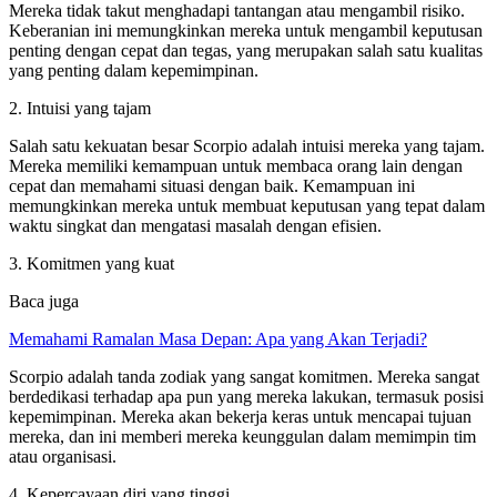
Mereka tidak takut menghadapi tantangan atau mengambil risiko.
Keberanian ini memungkinkan mereka untuk mengambil keputusan
penting dengan cepat dan tegas, yang merupakan salah satu kualitas
yang penting dalam kepemimpinan.
2. Intuisi yang tajam
Salah satu kekuatan besar Scorpio adalah intuisi mereka yang tajam.
Mereka memiliki kemampuan untuk membaca orang lain dengan
cepat dan memahami situasi dengan baik. Kemampuan ini
memungkinkan mereka untuk membuat keputusan yang tepat dalam
waktu singkat dan mengatasi masalah dengan efisien.
3. Komitmen yang kuat
Baca juga
Memahami Ramalan Masa Depan: Apa yang Akan Terjadi?
Scorpio adalah tanda zodiak yang sangat komitmen. Mereka sangat
berdedikasi terhadap apa pun yang mereka lakukan, termasuk posisi
kepemimpinan. Mereka akan bekerja keras untuk mencapai tujuan
mereka, dan ini memberi mereka keunggulan dalam memimpin tim
atau organisasi.
4. Kepercayaan diri yang tinggi