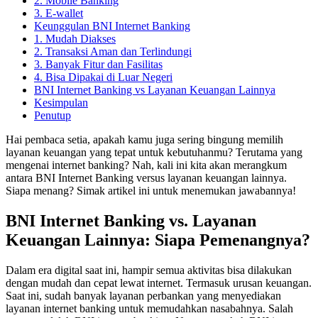
2. Mobile Banking
3. E-wallet
Keunggulan BNI Internet Banking
1. Mudah Diakses
2. Transaksi Aman dan Terlindungi
3. Banyak Fitur dan Fasilitas
4. Bisa Dipakai di Luar Negeri
BNI Internet Banking vs Layanan Keuangan Lainnya
Kesimpulan
Penutup
Hai pembaca setia, apakah kamu juga sering bingung memilih
layanan keuangan yang tepat untuk kebutuhanmu? Terutama yang
mengenai internet banking? Nah, kali ini kita akan merangkum
antara BNI Internet Banking versus layanan keuangan lainnya.
Siapa menang? Simak artikel ini untuk menemukan jawabannya!
BNI Internet Banking vs. Layanan
Keuangan Lainnya: Siapa Pemenangnya?
Dalam era digital saat ini, hampir semua aktivitas bisa dilakukan
dengan mudah dan cepat lewat internet. Termasuk urusan keuangan.
Saat ini, sudah banyak layanan perbankan yang menyediakan
layanan internet banking untuk memudahkan nasabahnya. Salah