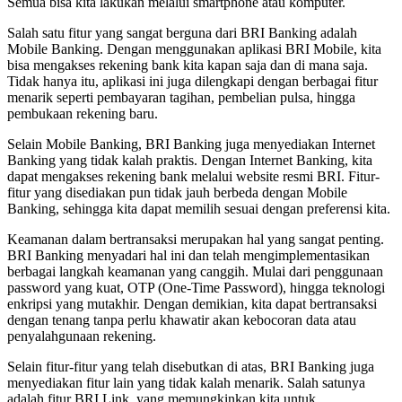
Semua bisa kita lakukan melalui smartphone atau komputer.
Salah satu fitur yang sangat berguna dari BRI Banking adalah
Mobile Banking. Dengan menggunakan aplikasi BRI Mobile, kita
bisa mengakses rekening bank kita kapan saja dan di mana saja.
Tidak hanya itu, aplikasi ini juga dilengkapi dengan berbagai fitur
menarik seperti pembayaran tagihan, pembelian pulsa, hingga
pembukaan rekening baru.
Selain Mobile Banking, BRI Banking juga menyediakan Internet
Banking yang tidak kalah praktis. Dengan Internet Banking, kita
dapat mengakses rekening bank melalui website resmi BRI. Fitur-
fitur yang disediakan pun tidak jauh berbeda dengan Mobile
Banking, sehingga kita dapat memilih sesuai dengan preferensi kita.
Keamanan dalam bertransaksi merupakan hal yang sangat penting.
BRI Banking menyadari hal ini dan telah mengimplementasikan
berbagai langkah keamanan yang canggih. Mulai dari penggunaan
password yang kuat, OTP (One-Time Password), hingga teknologi
enkripsi yang mutakhir. Dengan demikian, kita dapat bertransaksi
dengan tenang tanpa perlu khawatir akan kebocoran data atau
penyalahgunaan rekening.
Selain fitur-fitur yang telah disebutkan di atas, BRI Banking juga
menyediakan fitur lain yang tidak kalah menarik. Salah satunya
adalah fitur BRI Link, yang memungkinkan kita untuk