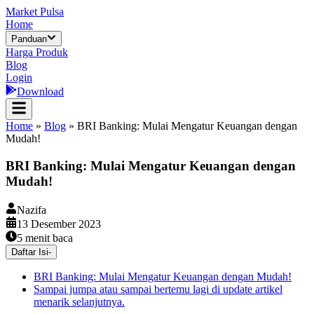
Market Pulsa
Home
Panduan
Harga Produk
Blog
Login
Download
Home
»
Blog
»
BRI Banking: Mulai Mengatur Keuangan dengan
Mudah!
BRI Banking: Mulai Mengatur Keuangan dengan
Mudah!
Nazifa
13 Desember 2023
5
menit baca
Daftar Isi
-
BRI Banking: Mulai Mengatur Keuangan dengan Mudah!
Sampai jumpa atau sampai bertemu lagi di update artikel
menarik selanjutnya.