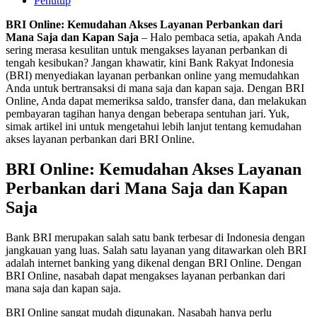
Penutup
BRI Online: Kemudahan Akses Layanan Perbankan dari
Mana Saja dan Kapan Saja
– Halo pembaca setia, apakah Anda
sering merasa kesulitan untuk mengakses layanan perbankan di
tengah kesibukan? Jangan khawatir, kini Bank Rakyat Indonesia
(BRI) menyediakan layanan perbankan online yang memudahkan
Anda untuk bertransaksi di mana saja dan kapan saja. Dengan BRI
Online, Anda dapat memeriksa saldo, transfer dana, dan melakukan
pembayaran tagihan hanya dengan beberapa sentuhan jari. Yuk,
simak artikel ini untuk mengetahui lebih lanjut tentang kemudahan
akses layanan perbankan dari BRI Online.
BRI Online: Kemudahan Akses Layanan
Perbankan dari Mana Saja dan Kapan
Saja
Bank BRI merupakan salah satu bank terbesar di Indonesia dengan
jangkauan yang luas. Salah satu layanan yang ditawarkan oleh BRI
adalah internet banking yang dikenal dengan BRI Online. Dengan
BRI Online, nasabah dapat mengakses layanan perbankan dari
mana saja dan kapan saja.
BRI Online sangat mudah digunakan. Nasabah hanya perlu