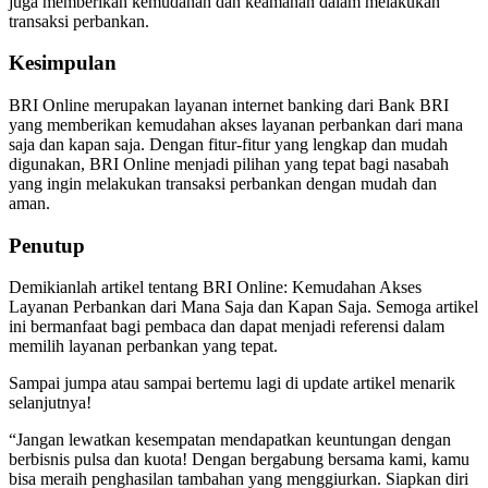
juga memberikan kemudahan dan keamanan dalam melakukan
transaksi perbankan.
Kesimpulan
BRI Online merupakan layanan internet banking dari Bank BRI
yang memberikan kemudahan akses layanan perbankan dari mana
saja dan kapan saja. Dengan fitur-fitur yang lengkap dan mudah
digunakan, BRI Online menjadi pilihan yang tepat bagi nasabah
yang ingin melakukan transaksi perbankan dengan mudah dan
aman.
Penutup
Demikianlah artikel tentang BRI Online: Kemudahan Akses
Layanan Perbankan dari Mana Saja dan Kapan Saja. Semoga artikel
ini bermanfaat bagi pembaca dan dapat menjadi referensi dalam
memilih layanan perbankan yang tepat.
Sampai jumpa atau sampai bertemu lagi di update artikel menarik
selanjutnya!
“Jangan lewatkan kesempatan mendapatkan keuntungan dengan
berbisnis pulsa dan kuota! Dengan bergabung bersama kami, kamu
bisa meraih penghasilan tambahan yang menggiurkan. Siapkan diri