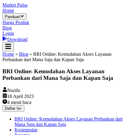
Market Pulsa
Home
Panduan
Harga Produk
Blog
Login
Download
Home
»
Blog
»
BRI Online: Kemudahan Akses Layanan
Perbankan dari Mana Saja dan Kapan Saja
BRI Online: Kemudahan Akses Layanan
Perbankan dari Mana Saja dan Kapan Saja
Nazifa
18 April 2023
4
menit baca
Daftar Isi
-
BRI Online: Kemudahan Akses Layanan Perbankan dari
Mana Saja dan Kapan Saja
Kesimpulan