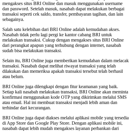
mengakses situs BRI Online dan masuk menggunakan username
dan password. Setelah masuk, nasabah dapat melakukan berbagai
transaksi seperti cek saldo, transfer, pembayaran tagihan, dan lain
sebagainya.
Salah satu kelebihan dari BRI Online adalah kemudahan akses.
Nasabah tidak perlu lagi pergi ke kantor cabang BRI untuk
melakukan transaksi. Cukup dengan mengakses situs BRI Online
dari perangkat apapun yang terhubung dengan internet, nasabah
sudah bisa melakukan transaksi.
Selain itu, BRI Online juga memberikan kemudahan dalam melacak
transaksi. Nasabah dapat melihat riwayat transaksi yang telah
dilakukan dan memeriksa apakah transaksi tersebut telah berhasil
atau belum.
BRI Online juga dilengkapi dengan fitur keamanan yang baik.
Setiap kali nasabah melakukan transaksi, BRI Online akan meminta
konfirmasi menggunakan kode OTP yang dikirimkan melalui SMS
atau email. Hal ini membuat transaksi menjadi lebih aman dan
terhindar dari kecurangan.
BRI Online juga dapat diakses melalui aplikasi mobile yang tersedia
di App Store dan Google Play Store. Dengan aplikasi mobile ini,
nasabah dapat lebih mudah mengakses layanan perbankan dari