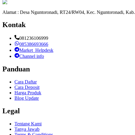
Alamat : Desa Nguntoronadi, RT24/RW04, Kec. Nguntoronadi, Kab.
Kontak
081236106999
085386693666
Market_Helpdesk
Channel info
Panduan
Cara Daftar
Cara Deposit
Harga Produk
Blog Update
Legal
Tentang Kami
Tanya Jawab
Terms & Conditions