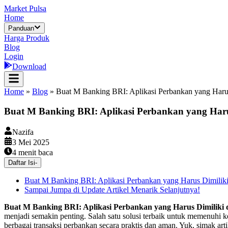
Market Pulsa
Home
Panduan
Harga Produk
Blog
Login
Download
Home
»
Blog
»
Buat M Banking BRI: Aplikasi Perbankan yang Harus
Buat M Banking BRI: Aplikasi Perbankan yang Harus
Nazifa
3 Mei 2025
4
menit baca
Daftar Isi
-
Buat M Banking BRI: Aplikasi Perbankan yang Harus Dimiliki
Sampai Jumpa di Update Artikel Menarik Selanjutnya!
Buat M Banking BRI: Aplikasi Perbankan yang Harus Dimiliki 
menjadi semakin penting. Salah satu solusi terbaik untuk memenuh
berbagai transaksi perbankan secara praktis dan aman. Yuk, simak art