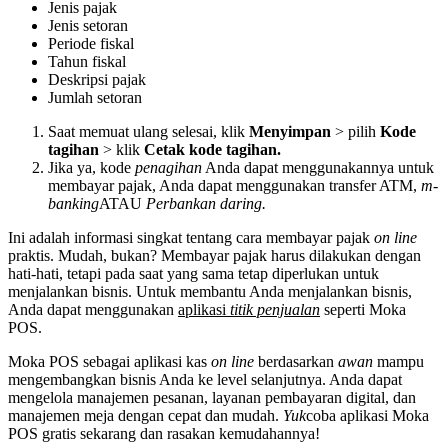
Jenis pajak
Jenis setoran
Periode fiskal
Tahun fiskal
Deskripsi pajak
Jumlah setoran
Saat memuat ulang selesai, klik
Menyimpan
> pilih
Kode
tagihan
> klik
Cetak kode tagihan.
Jika ya, kode
penagihan
Anda dapat menggunakannya untuk
membayar pajak, Anda dapat menggunakan transfer ATM,
m-
banking
ATAU
Perbankan daring.
Ini adalah informasi singkat tentang cara membayar pajak
on line
praktis. Mudah, bukan? Membayar pajak harus dilakukan dengan
hati-hati, tetapi pada saat yang sama tetap diperlukan untuk
menjalankan bisnis. Untuk membantu Anda menjalankan bisnis,
Anda dapat menggunakan
aplikasi
titik penjualan
seperti Moka
POS.
Moka POS sebagai aplikasi kas
on line
berdasarkan
awan
mampu
mengembangkan bisnis Anda ke level selanjutnya. Anda dapat
mengelola manajemen pesanan, layanan pembayaran digital, dan
manajemen meja dengan cepat dan mudah.
Yuk
coba aplikasi Moka
POS gratis sekarang dan rasakan kemudahannya!