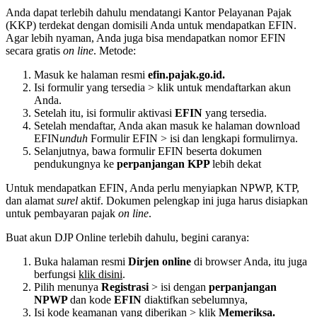
Anda dapat terlebih dahulu mendatangi Kantor Pelayanan Pajak
(KKP) terdekat dengan domisili Anda untuk mendapatkan EFIN.
Agar lebih nyaman, Anda juga bisa mendapatkan nomor EFIN
secara gratis
on line
. Metode:
Masuk ke halaman resmi
efin.pajak.go.id.
Isi formulir yang tersedia > klik untuk mendaftarkan akun
Anda.
Setelah itu, isi formulir aktivasi
EFIN
yang tersedia.
Setelah mendaftar, Anda akan masuk ke halaman download
EFIN
unduh
Formulir EFIN > isi dan lengkapi formulirnya.
Selanjutnya, bawa formulir EFIN beserta dokumen
pendukungnya ke
perpanjangan KPP
lebih dekat
Untuk mendapatkan EFIN, Anda perlu menyiapkan NPWP, KTP,
dan alamat
surel
aktif. Dokumen pelengkap ini juga harus disiapkan
untuk pembayaran pajak
on line
.
Buat akun DJP Online terlebih dahulu, begini caranya:
Buka halaman resmi
Dirjen online
di browser Anda, itu juga
berfungsi
klik disini
.
Pilih menunya
Registrasi
> isi dengan
perpanjangan
NPWP
dan kode
EFIN
diaktifkan sebelumnya,
Isi kode keamanan yang diberikan > klik
Memeriksa.