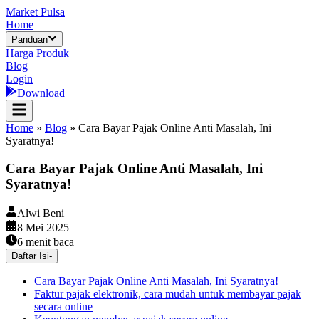
Market Pulsa
Home
Panduan
Harga Produk
Blog
Login
Download
Home
»
Blog
»
Cara Bayar Pajak Online Anti Masalah, Ini
Syaratnya!
Cara Bayar Pajak Online Anti Masalah, Ini
Syaratnya!
Alwi Beni
8 Mei 2025
6
menit baca
Daftar Isi
-
Cara Bayar Pajak Online Anti Masalah, Ini Syaratnya!
Faktur pajak elektronik, cara mudah untuk membayar pajak
secara online