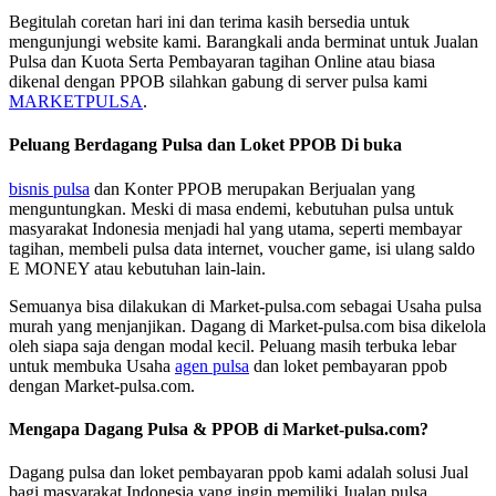
Begitulah coretan hari ini dan terima kasih bersedia untuk
mengunjungi website kami. Barangkali anda berminat untuk Jualan
Pulsa dan Kuota Serta Pembayaran tagihan Online atau biasa
dikenal dengan PPOB silahkan gabung di server pulsa kami
MARKETPULSA
.
Peluang Berdagang Pulsa dan Loket PPOB Di buka
bisnis pulsa
dan Konter PPOB merupakan Berjualan yang
menguntungkan. Meski di masa endemi, kebutuhan pulsa untuk
masyarakat Indonesia menjadi hal yang utama, seperti membayar
tagihan, membeli pulsa data internet, voucher game, isi ulang saldo
E MONEY atau kebutuhan lain-lain.
Semuanya bisa dilakukan di Market-pulsa.com sebagai Usaha pulsa
murah yang menjanjikan. Dagang di Market-pulsa.com bisa dikelola
oleh siapa saja dengan modal kecil. Peluang masih terbuka lebar
untuk membuka Usaha
agen pulsa
dan loket pembayaran ppob
dengan Market-pulsa.com.
Mengapa Dagang Pulsa & PPOB di Market-pulsa.com?
Dagang pulsa dan loket pembayaran ppob kami adalah solusi Jual
bagi masyarakat Indonesia yang ingin memiliki Jualan pulsa