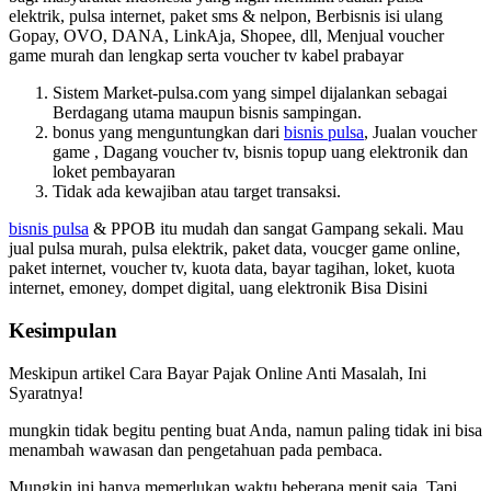
elektrik, pulsa internet, paket sms & nelpon, Berbisnis isi ulang
Gopay, OVO, DANA, LinkAja, Shopee, dll, Menjual voucher
game murah dan lengkap serta voucher tv kabel prabayar
Sistem Market-pulsa.com yang simpel dijalankan sebagai
Berdagang utama maupun bisnis sampingan.
bonus yang menguntungkan dari
bisnis pulsa
, Jualan voucher
game , Dagang voucher tv, bisnis topup uang elektronik dan
loket pembayaran
Tidak ada kewajiban atau target transaksi.
bisnis pulsa
& PPOB itu mudah dan sangat Gampang sekali. Mau
jual pulsa murah, pulsa elektrik, paket data, voucger game online,
paket internet, voucher tv, kuota data, bayar tagihan, loket, kuota
internet, emoney, dompet digital, uang elektronik Bisa Disini
Kesimpulan
Meskipun artikel
Cara Bayar Pajak Online Anti Masalah, Ini
Syaratnya!
mungkin tidak begitu penting buat Anda, namun paling tidak ini bisa
menambah wawasan dan pengetahuan pada pembaca.
Mungkin ini hanya memerlukan waktu beberapa menit saja, Tapi