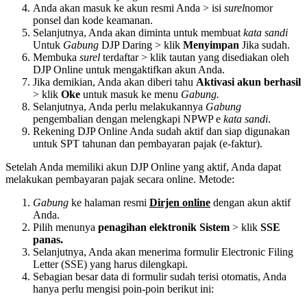
Anda akan masuk ke akun resmi Anda > isi
surel
nomor
ponsel dan kode keamanan.
Selanjutnya, Anda akan diminta untuk membuat
kata sandi
Untuk
Gabung
DJP Daring > klik
Menyimpan
Jika sudah.
Membuka
surel
terdaftar > klik tautan yang disediakan oleh
DJP Online untuk mengaktifkan akun Anda.
Jika demikian, Anda akan diberi tahu
Aktivasi akun berhasil
> klik
Oke
untuk masuk ke menu
Gabung.
Selanjutnya, Anda perlu melakukannya
Gabung
pengembalian dengan melengkapi NPWP e
kata sandi
.
Rekening DJP Online Anda sudah aktif dan siap digunakan
untuk SPT tahunan dan pembayaran pajak (e-faktur).
Setelah Anda memiliki akun DJP Online yang aktif, Anda dapat
melakukan pembayaran pajak secara online. Metode:
Gabung
ke halaman resmi
Dirjen online
dengan akun aktif
Anda.
Pilih menunya
penagihan elektronik
Sistem
> klik
SSE
panas.
Selanjutnya, Anda akan menerima formulir Electronic Filing
Letter (SSE) yang harus dilengkapi.
Sebagian besar data di formulir sudah terisi otomatis, Anda
hanya perlu mengisi poin-poin berikut ini: