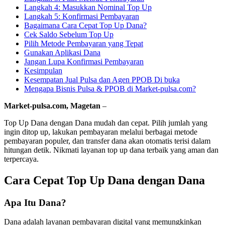
Langkah 4: Masukkan Nominal Top Up
Langkah 5: Konfirmasi Pembayaran
Bagaimana Cara Cepat Top Up Dana?
Cek Saldo Sebelum Top Up
Pilih Metode Pembayaran yang Tepat
Gunakan Aplikasi Dana
Jangan Lupa Konfirmasi Pembayaran
Kesimpulan
Kesempatan Jual Pulsa dan Agen PPOB Di buka
Mengapa Bisnis Pulsa & PPOB di Market-pulsa.com?
Market-pulsa.com, Magetan
–
Top Up Dana dengan Dana mudah dan cepat. Pilih jumlah yang
ingin ditop up, lakukan pembayaran melalui berbagai metode
pembayaran populer, dan transfer dana akan otomatis terisi dalam
hitungan detik. Nikmati layanan top up dana terbaik yang aman dan
terpercaya.
Cara Cepat Top Up Dana dengan Dana
Apa Itu Dana?
Dana adalah layanan pembayaran digital yang memungkinkan