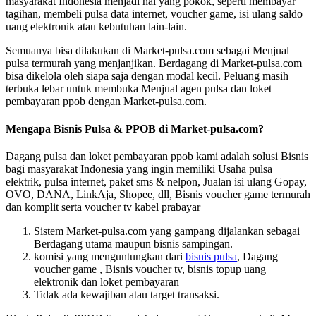
masyarakat Indonesia menjadi hal yang pokok, seperti membayar
tagihan, membeli pulsa data internet, voucher game, isi ulang saldo
uang elektronik atau kebutuhan lain-lain.
Semuanya bisa dilakukan di Market-pulsa.com sebagai Menjual
pulsa termurah yang menjanjikan. Berdagang di Market-pulsa.com
bisa dikelola oleh siapa saja dengan modal kecil. Peluang masih
terbuka lebar untuk membuka Menjual agen pulsa dan loket
pembayaran ppob dengan Market-pulsa.com.
Mengapa Bisnis Pulsa & PPOB di Market-pulsa.com?
Dagang pulsa dan loket pembayaran ppob kami adalah solusi Bisnis
bagi masyarakat Indonesia yang ingin memiliki Usaha pulsa
elektrik, pulsa internet, paket sms & nelpon, Jualan isi ulang Gopay,
OVO, DANA, LinkAja, Shopee, dll, Bisnis voucher game termurah
dan komplit serta voucher tv kabel prabayar
Sistem Market-pulsa.com yang gampang dijalankan sebagai
Berdagang utama maupun bisnis sampingan.
komisi yang menguntungkan dari
bisnis pulsa
, Dagang
voucher game , Bisnis voucher tv, bisnis topup uang
elektronik dan loket pembayaran
Tidak ada kewajiban atau target transaksi.