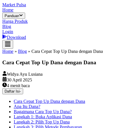
Market Pulsa
Home
Panduan
Harga Produk
Blog
Login
Download
Home
»
Blog
»
Cara Cepat Top Up Dana dengan Dana
Cara Cepat Top Up Dana dengan Dana
Widya Ayu Lusiana
30 April 2025
4
menit baca
Daftar Isi
-
Cara Cepat Top Up Dana dengan Dana
Apa Itu Dana?
Bagaimana Cara Top Up Dana?
Langkah 1: Buka Aplikasi Dana
Langkah 2: Pilih Top Up Dana
Langkah 3: Pilih Metode Pembayaran