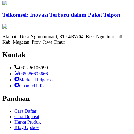
Telkomsel: Inovasi Terbaru dalam Paket Telpon
Alamat : Desa Nguntoronadi, RT24/RW04, Kec. Nguntoronadi,
Kab. Magetan, Prov. Jawa Timur
Kontak
081236106999
085386693666
Market_Helpdesk
Channel info
Panduan
Cara Daftar
Cara Deposit
Harga Produk
Blog Update