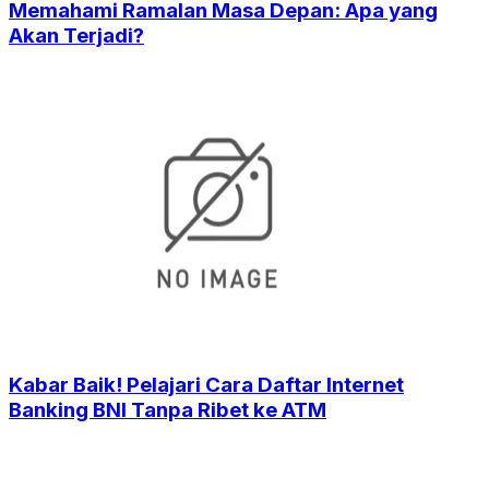
Memahami Ramalan Masa Depan: Apa yang
Akan Terjadi?
Kabar Baik! Pelajari Cara Daftar Internet
Banking BNI Tanpa Ribet ke ATM