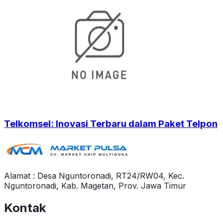
Telkomsel: Inovasi Terbaru dalam Paket Telpon
Alamat : Desa Nguntoronadi, RT24/RW04, Kec.
Nguntoronadi, Kab. Magetan, Prov. Jawa Timur
Kontak