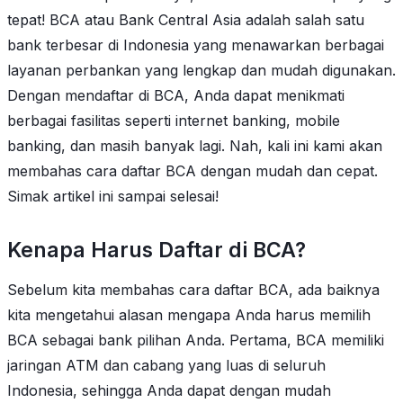
tepat! BCA atau Bank Central Asia adalah salah satu
bank terbesar di Indonesia yang menawarkan berbagai
layanan perbankan yang lengkap dan mudah digunakan.
Dengan mendaftar di BCA, Anda dapat menikmati
berbagai fasilitas seperti internet banking, mobile
banking, dan masih banyak lagi. Nah, kali ini kami akan
membahas cara daftar BCA dengan mudah dan cepat.
Simak artikel ini sampai selesai!
Kenapa Harus Daftar di BCA?
Sebelum kita membahas cara daftar BCA, ada baiknya
kita mengetahui alasan mengapa Anda harus memilih
BCA sebagai bank pilihan Anda. Pertama, BCA memiliki
jaringan ATM dan cabang yang luas di seluruh
Indonesia, sehingga Anda dapat dengan mudah