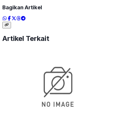
Bagikan Artikel
Artikel Terkait