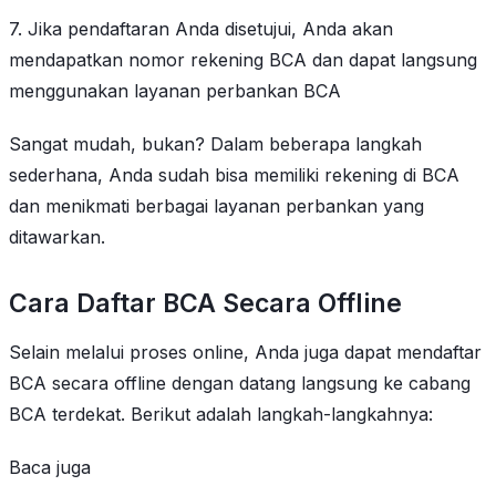
7. Jika pendaftaran Anda disetujui, Anda akan
mendapatkan nomor rekening BCA dan dapat langsung
menggunakan layanan perbankan BCA
Sangat mudah, bukan? Dalam beberapa langkah
sederhana, Anda sudah bisa memiliki rekening di BCA
dan menikmati berbagai layanan perbankan yang
ditawarkan.
Cara Daftar BCA Secara Offline
Selain melalui proses online, Anda juga dapat mendaftar
BCA secara offline dengan datang langsung ke cabang
BCA terdekat. Berikut adalah langkah-langkahnya:
Baca juga