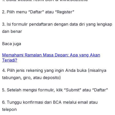
2. Pilih menu “Daftar” atau “Register”
3. Isi formulir pendaftaran dengan data diri yang lengkap
dan benar
Baca juga
Memahami Ramalan Masa Depan: Apa yang Akan
Terjadi?
4. Pilih jenis rekening yang ingin Anda buka (misalnya
tabungan, giro, atau deposito)
5. Setelah mengisi formulir, klik “Submit” atau “Daftar”
6. Tunggu konfirmasi dari BCA melalui email atau
telepon