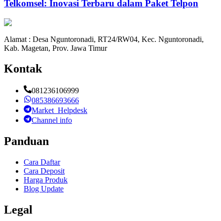
Telkomsel: Inovasi Terbaru dalam Paket Telpon
Alamat : Desa Nguntoronadi, RT24/RW04, Kec. Nguntoronadi,
Kab. Magetan, Prov. Jawa Timur
Kontak
081236106999
085386693666
Market_Helpdesk
Channel info
Panduan
Cara Daftar
Cara Deposit
Harga Produk
Blog Update
Legal