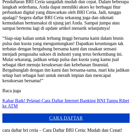
Pendaftaran BRI Ceria sangatlah mudah dan cepat. Dalam beberapa
langkah sederhana, Anda dapat memiliki akses ke berbagai fitur
perbankan digital yang ditawarkan oleh BRI Ceria. Jadi, tunggu
apalagi? Segera daftar BRI Ceria sekarang juga dan nikmati
kemudahan bertransaksi di ujung jari Anda. Sampai jumpa atau
sampai bertemu lagi di update artikel menarik selanjutnya!
“Siap-siap kalian untuk terbang tinggi bersama kami dalam bisnis
pulsa dan kuota yang menguntungkan! Dapatkan keuntungan tak
terbatas dengan bergabung bersama kami dan rasakan sensasi
menjadi pengusaha sukses di industri yang terus berkembang ini.
Mulai sekarang, jadikan setiap pulsa dan kuota yang kamu jual
sebagai tiket menuju kesuksesan dan kebebasan finansial.
Bergabunglah dengan tim kami dan bersama-sama, mari kita jadikan
setiap hari sebagai hari untuk meraih impian dan mencapai
kesuksesan bersama!”
Baca juga
Kabar Baik! Pelajari Cara Daftar Internet Banking BNI Tanpa Ribet
ke ATM
CARA DAFTAR
cara daftar bri ceria – Cara Daftar BRI Ceria: Mudah dan Cepat!