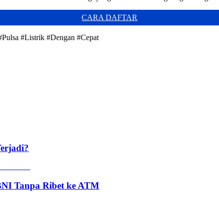
CARA DAFTAR
si #Pulsa #Listrik #Dengan #Cepat
erjadi?
 BNI Tanpa Ribet ke ATM