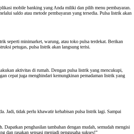
aplikasi mobile banking yang Anda miliki dan pilih menu pembayaran.
melalui saldo atau metode pembayaran yang tersedia. Pulsa listrik akan
trik seperti minimarket, warung, atau toko pulsa terdekat. Berikan
ksi petugas, pulsa listrik akan langsung terisi.
lakukan aktivitas di rumah. Dengan pulsa listrik yang mencukupi,
dengan cepat juga menghindari kemungkinan pemadaman listrik yang
Jadi, tidak perlu khawatir kehabisan pulsa listrik lagi. Sampai
mpah. Dapatkan penghasilan tambahan dengan mudah, semudah mengisi
ung dan rasakan sensasi menjadi pengusaha sukses!”