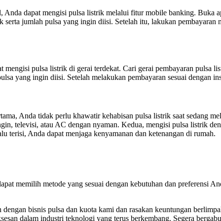
Anda dapat mengisi pulsa listrik melalui fitur mobile banking. Buka 
 serta jumlah pulsa yang ingin diisi. Setelah itu, lakukan pembayaran 
engisi pulsa listrik di gerai terdekat. Cari gerai pembayaran pulsa lis
lsa yang ingin diisi. Setelah melakukan pembayaran sesuai dengan instru
tama, Anda tidak perlu khawatir kehabisan pulsa listrik saat sedang me
ngin, televisi, atau AC dengan nyaman. Kedua, mengisi pulsa listrik 
elalu terisi, Anda dapat menjaga kenyamanan dan ketenangan di rumah.
apat memilih metode yang sesuai dengan kebutuhan dan preferensi Anda. 
ah dengan bisnis pulsa dan kuota kami dan rasakan keuntungan berli
sesan dalam industri teknologi yang terus berkembang. Segera bergab