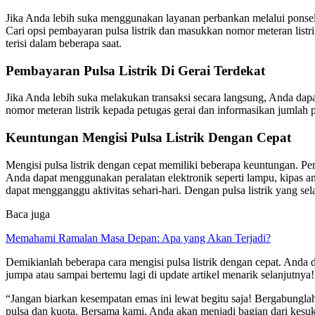
Jika Anda lebih suka menggunakan layanan perbankan melalui ponsel, 
Cari opsi pembayaran pulsa listrik dan masukkan nomor meteran listrik
terisi dalam beberapa saat.
Pembayaran Pulsa Listrik Di Gerai Terdekat
Jika Anda lebih suka melakukan transaksi secara langsung, Anda dapat m
nomor meteran listrik kepada petugas gerai dan informasikan jumlah pu
Keuntungan Mengisi Pulsa Listrik Dengan Cepat
Mengisi pulsa listrik dengan cepat memiliki beberapa keuntungan. Per
Anda dapat menggunakan peralatan elektronik seperti lampu, kipas a
dapat mengganggu aktivitas sehari-hari. Dengan pulsa listrik yang s
Baca juga
Memahami Ramalan Masa Depan: Apa yang Akan Terjadi?
Demikianlah beberapa cara mengisi pulsa listrik dengan cepat. Anda d
jumpa atau sampai bertemu lagi di update artikel menarik selanjutnya!
“Jangan biarkan kesempatan emas ini lewat begitu saja! Bergabungl
pulsa dan kuota. Bersama kami, Anda akan menjadi bagian dari kesuk