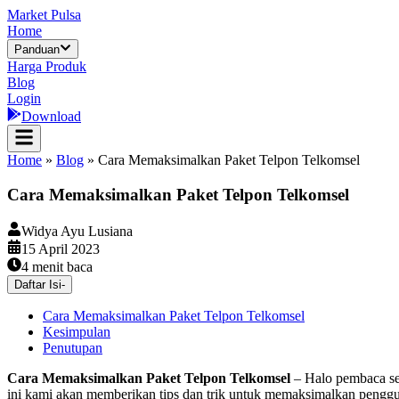
Market Pulsa
Home
Panduan
Harga Produk
Blog
Login
Download
Home
»
Blog
»
Cara Memaksimalkan Paket Telpon Telkomsel
Cara Memaksimalkan Paket Telpon Telkomsel
Widya Ayu Lusiana
15 April 2023
4
menit baca
Daftar Isi
-
Cara Memaksimalkan Paket Telpon Telkomsel
Kesimpulan
Penutupan
Cara Memaksimalkan Paket Telpon Telkomsel
– Halo pembaca se
ini kami akan memberikan tips dan trik untuk memaksimalkan pengguna