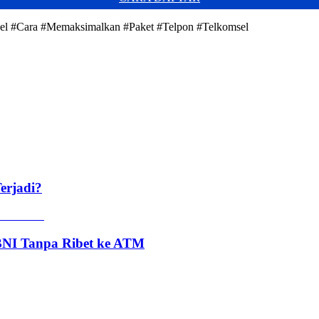
sel #Cara #Memaksimalkan #Paket #Telpon #Telkomsel
erjadi?
 BNI Tanpa Ribet ke ATM