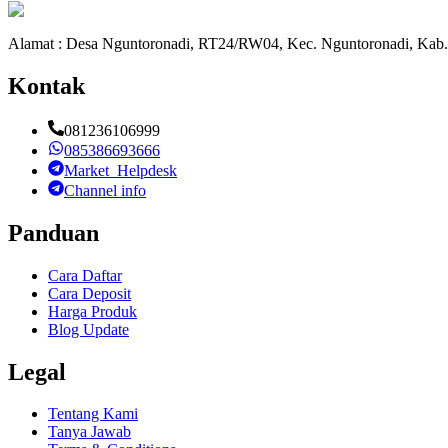
Alamat : Desa Nguntoronadi, RT24/RW04, Kec. Nguntoronadi, Kab.
Kontak
081236106999
085386693666
Market_Helpdesk
Channel info
Panduan
Cara Daftar
Cara Deposit
Harga Produk
Blog Update
Legal
Tentang Kami
Tanya Jawab