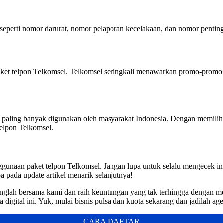
 seperti nomor darurat, nomor pelaporan kecelakaan, dan nomor pentin
aket telpon Telkomsel. Telkomsel seringkali menawarkan promo-promo
ng paling banyak digunakan oleh masyarakat Indonesia. Dengan memili
telpon Telkomsel.
unaan paket telpon Telkomsel. Jangan lupa untuk selalu mengecek in
pada update artikel menarik selanjutnya!
unglah bersama kami dan raih keuntungan yang tak terhingga dengan me
a digital ini. Yuk, mulai bisnis pulsa dan kuota sekarang dan jadilah a
CARA DAFTAR