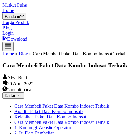
Market Pulsa
Home
Panduan
Harga Produk
Blog
Login
Download
Home
»
Blog
»
Cara Membeli Paket Data Kombo Indosat Terbaik
Cara Membeli Paket Data Kombo Indosat Terbaik
Alwi Beni
26 April 2025
5
menit baca
Daftar Isi
-
Cara Membeli Paket Data Kombo Indosat Terbaik
Apa Itu Paket Data Kombo Indosat?
Kelebihan Paket Data Kombo Indosat
Cara Membeli Paket Data Kombo Indosat Terbaik
1. Kunjungi Website Operator
2. Isi Data Pembelian