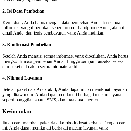
2. Isi Data Pembelian
Kemudian, Anda harus mengisi data pembelian Anda. Isi semua
informasi yang diperlukan seperti nomor handphone Anda, alamat
email Anda, dan jenis pembayaran yang Anda inginkan.
3. Konfirmasi Pembelian
Setelah Anda mengisi semua informasi yang diperlukan, Anda harus
mengkonfirmasi pembelian Anda. Tunggu sampai transaksi selesai
dan paket data akan secara otomatis aktif.
4. Nikmati Layanan
Setelah paket data Anda aktif, Anda dapat mulai menikmati layanan
yang ditawarkan. Anda dapat menikmati berbagai macam layanan
seperti panggilan suara, SMS, dan juga data internet.
Kesimpulan
Itulah cara membeli paket data kombo Indosat terbaik. Dengan cara
ini, Anda dapat menikmati berbagai macam layanan yang