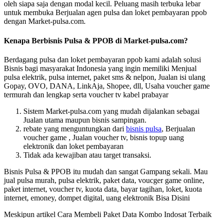
oleh siapa saja dengan modal kecil. Peluang masih terbuka lebar
untuk membuka Berjualan agen pulsa dan loket pembayaran ppob
dengan Market-pulsa.com.
Kenapa Berbisnis Pulsa & PPOB di Market-pulsa.com?
Berdagang pulsa dan loket pembayaran ppob kami adalah solusi
Bisnis bagi masyarakat Indonesia yang ingin memiliki Menjual
pulsa elektrik, pulsa internet, paket sms & nelpon, Jualan isi ulang
Gopay, OVO, DANA, LinkAja, Shopee, dll, Usaha voucher game
termurah dan lengkap serta voucher tv kabel prabayar
Sistem Market-pulsa.com yang mudah dijalankan sebagai
Jualan utama maupun bisnis sampingan.
rebate yang menguntungkan dari
bisnis pulsa
, Berjualan
voucher game , Jualan voucher tv, bisnis topup uang
elektronik dan loket pembayaran
Tidak ada kewajiban atau target transaksi.
Bisnis Pulsa & PPOB itu mudah dan sangat Gampang sekali. Mau
jual pulsa murah, pulsa elektrik, paket data, voucger game online,
paket internet, voucher tv, kuota data, bayar tagihan, loket, kuota
internet, emoney, dompet digital, uang elektronik Bisa Disini
Meskipun artikel
Cara Membeli Paket Data Kombo Indosat Terbaik