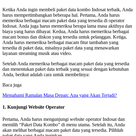
Ketika Anda ingin membeli paket data kombo Indosat terbaik, Anda
harus mempertimbangkan beberapa hal. Pertama, Anda harus
memeriksa berbagai macam paket data yang tersedia di operator
Indosat. Anda juga harus memeriksa berapa lama masa aktifnya dan
biaya yang harus dibayar. Kedua, Anda harus memeriksa berbagai
macam bonus dan diskon yang tersedia untuk pelanggan. Ketiga,
Anda harus memeriksa berbagai macam fitur tambahan yang
tersedia di paket data, misalnya paket data yang menawarkan
layanan streaming musik atau video.
Setelah Anda memeriksa berbagai macam paket data yang tersedia
dan menentukan paket data terbaik yang sesuai dengan kebutuhan
Anda, berikut adalah cara untuk membelinya:
Baca juga
Memahami Ramalan Masa Depan: Apa yang Akan Terjadi?
1. Kunjungi Website Operator
Pertama, Anda harus mengunjungi website operator Indosat dan
memilih “Paket Data Kombo” di menu utama. Setelah itu, Anda
akan melihat berbagai macam paket data yang tersedia. Pilihlah
paket data yang Anda inginkan.