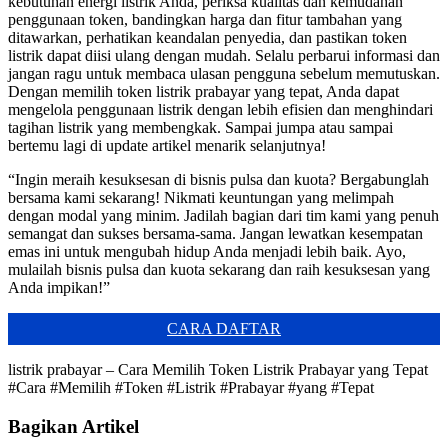
kebutuhan energi listrik Anda, periksa kualitas dan kemudahan
penggunaan token, bandingkan harga dan fitur tambahan yang
ditawarkan, perhatikan keandalan penyedia, dan pastikan token
listrik dapat diisi ulang dengan mudah. Selalu perbarui informasi dan
jangan ragu untuk membaca ulasan pengguna sebelum memutuskan.
Dengan memilih token listrik prabayar yang tepat, Anda dapat
mengelola penggunaan listrik dengan lebih efisien dan menghindari
tagihan listrik yang membengkak. Sampai jumpa atau sampai
bertemu lagi di update artikel menarik selanjutnya!
“Ingin meraih kesuksesan di bisnis pulsa dan kuota? Bergabunglah
bersama kami sekarang! Nikmati keuntungan yang melimpah
dengan modal yang minim. Jadilah bagian dari tim kami yang penuh
semangat dan sukses bersama-sama. Jangan lewatkan kesempatan
emas ini untuk mengubah hidup Anda menjadi lebih baik. Ayo,
mulailah bisnis pulsa dan kuota sekarang dan raih kesuksesan yang
Anda impikan!”
CARA DAFTAR
listrik prabayar – Cara Memilih Token Listrik Prabayar yang Tepat
#Cara #Memilih #Token #Listrik #Prabayar #yang #Tepat
Bagikan Artikel