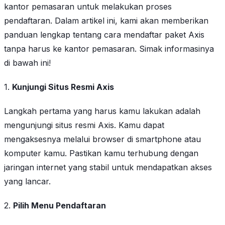
kantor pemasaran untuk melakukan proses
pendaftaran. Dalam artikel ini, kami akan memberikan
panduan lengkap tentang cara mendaftar paket Axis
tanpa harus ke kantor pemasaran. Simak informasinya
di bawah ini!
1.
Kunjungi Situs Resmi Axis
Langkah pertama yang harus kamu lakukan adalah
mengunjungi situs resmi Axis. Kamu dapat
mengaksesnya melalui browser di smartphone atau
komputer kamu. Pastikan kamu terhubung dengan
jaringan internet yang stabil untuk mendapatkan akses
yang lancar.
2.
Pilih Menu Pendaftaran