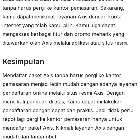
tanpa harus pergi ke kantor pemasaran. Sekarang,
kamu dapat menikmati layanan Axis dengan kuota
internet yang telah kamu pilih. Kamu juga dapat
mengakses berbagai fitur dan promo menarik yang
ditawarkan oleh Axis melalui aplikasi atau situs resmi.
Kesimpulan
Mendaftar paket Axis tanpa harus pergi ke kantor
pemasaran menjadi lebih mudah dengan adanya layanan
pendaftaran online melalui situs resmi Axis. Dengan
mengikuti panduan di atas, kamu dapat melakukan
pendaftaran dengan cepat dan praktis. Jadi, tidak perlu
repot lagi pergi ke kantor pemasaran hanya untuk
mendaftar paket Axis. Nikmati layanan Axis dengan
mudah dan tanpa ribet!