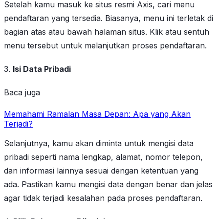
Setelah kamu masuk ke situs resmi Axis, cari menu
pendaftaran yang tersedia. Biasanya, menu ini terletak di
bagian atas atau bawah halaman situs. Klik atau sentuh
menu tersebut untuk melanjutkan proses pendaftaran.
3.
Isi Data Pribadi
Baca juga
Memahami Ramalan Masa Depan: Apa yang Akan
Terjadi?
Selanjutnya, kamu akan diminta untuk mengisi data
pribadi seperti nama lengkap, alamat, nomor telepon,
dan informasi lainnya sesuai dengan ketentuan yang
ada. Pastikan kamu mengisi data dengan benar dan jelas
agar tidak terjadi kesalahan pada proses pendaftaran.