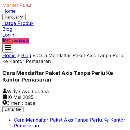
Market Pulsa
Home
Panduan
Harga Produk
Blog
Login
Download
Home
»
Blog
»
Cara Mendaftar Paket Axis Tanpa Perlu
Ke Kantor Pemasaran
Cara Mendaftar Paket Axis Tanpa Perlu Ke
Kantor Pemasaran
Widya Ayu Lusiana
10 Mei 2025
3
menit baca
Daftar Isi
-
Cara Mendaftar Paket Axis Tanpa Perlu Ke Kantor
Pemasaran