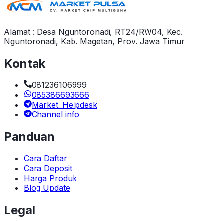
Alamat : Desa Nguntoronadi, RT24/RW04, Kec.
Nguntoronadi, Kab. Magetan, Prov. Jawa Timur
Kontak
081236106999
085386693666
Market_Helpdesk
Channel info
Panduan
Cara Daftar
Cara Deposit
Harga Produk
Blog Update
Legal