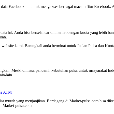
ket data Facebook ini untuk mengakses berbagai macam fitur Facebook.
!
ata ini, Anda bisa berselancar di internet dengan kuota yang lebih b
urah.
ngi website kami. Barangkali anda berminat untuk Jualan Pulsa dan Ku
an. Meski di masa pandemi, kebutuhan pulsa untuk masyarakat Indones
ain-lain.
 ke ATM
a murah yang menjanjikan. Berdagang di Market-pulsa.com bisa dikelol
n Market-pulsa.com.