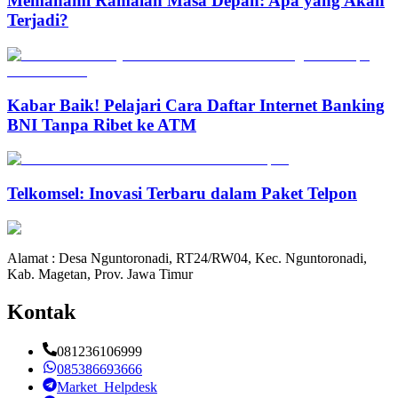
Memahami Ramalan Masa Depan: Apa yang Akan
Terjadi?
Kabar Baik! Pelajari Cara Daftar Internet Banking
BNI Tanpa Ribet ke ATM
Telkomsel: Inovasi Terbaru dalam Paket Telpon
Alamat : Desa Nguntoronadi, RT24/RW04, Kec. Nguntoronadi,
Kab. Magetan, Prov. Jawa Timur
Kontak
081236106999
085386693666
Market_Helpdesk