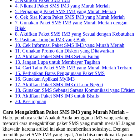
3. Aktifkan Paket SMS IM3
4. Nikmati Paket SMS IM3 yang Murah Meriah
5. Perpanjang Paket SMS IM3 yang Murah Meriah
6. Cek Sisa Kuota Paket SMS IM3 yang Murah Meriah
7. Gunakan Paket SMS IM3 yang Murah Meriah dengan
Bijak
8. Aktifkan Paket SMS IM3 yang Sesuai dengan Kebutuhan
9. Pastikan Jaringan IM3 yang Baik
10. Cek Informasi Paket SMS IM3 yang Murah Meriah
11. Gunakan Promo dan Diskon yang Ditawarkan
12. Aktifkan Paket SMS IM3 Setiap Bulan
13. Jangan Lupa untuk Membayar Tagihan
14. Cari Tahu Paket SMS IM3 yang Murah Meriah Terbaru
15. Perhatikan Batas Penggunaan Paket SMS
16. Gunakan Aplikasi MyIM3
17. Aktifkan Paket SMS IM3 di Luar Negeri
18. Gunakan SMS Sebagai Sarana Komunikasi yang Efisien
19. Aktifkan Paket SMS IM3 untuk Bisnis
20. Kesimpulan
Cara Mengaktifkan Paket SMS IM3 yang Murah Meriah
–
Halo, pembaca setia! Apakah Anda pengguna IM3 yang sedang
mencari cara mengaktifkan paket SMS yang murah meriah? Jangan
khawatir, karena artikel ini akan memberikan solusinya. Dengan
memilih paket SMS IM3 yang tepat, Anda bisa menikmati layanan