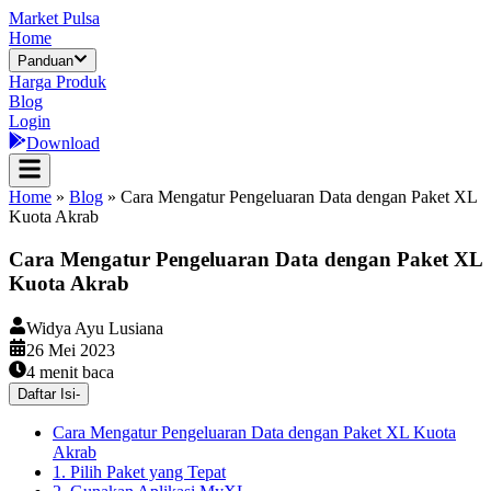
Market Pulsa
Home
Panduan
Harga Produk
Blog
Login
Download
Home
»
Blog
»
Cara Mengatur Pengeluaran Data dengan Paket XL
Kuota Akrab
Cara Mengatur Pengeluaran Data dengan Paket XL
Kuota Akrab
Widya Ayu Lusiana
26 Mei 2023
4
menit baca
Daftar Isi
-
Cara Mengatur Pengeluaran Data dengan Paket XL Kuota
Akrab
1. Pilih Paket yang Tepat