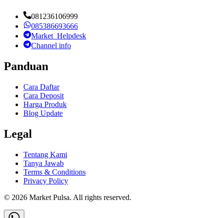
081236106999
085386693666
Market_Helpdesk
Channel info
Panduan
Cara Daftar
Cara Deposit
Harga Produk
Blog Update
Legal
Tentang Kami
Tanya Jawab
Terms & Conditions
Privacy Policy
©
2026
Market Pulsa
. All rights reserved.