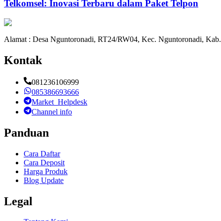
Telkomsel: Inovasi Terbaru dalam Paket Telpon
Alamat : Desa Nguntoronadi, RT24/RW04, Kec. Nguntoronadi, Kab.
Kontak
081236106999
085386693666
Market_Helpdesk
Channel info
Panduan
Cara Daftar
Cara Deposit
Harga Produk
Blog Update
Legal