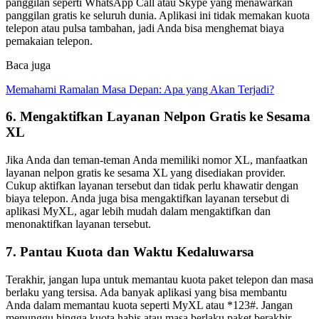
panggilan seperti WhatsApp Call atau Skype yang menawarkan
panggilan gratis ke seluruh dunia. Aplikasi ini tidak memakan kuota
telepon atau pulsa tambahan, jadi Anda bisa menghemat biaya
pemakaian telepon.
Baca juga
Memahami Ramalan Masa Depan: Apa yang Akan Terjadi?
6. Mengaktifkan Layanan Nelpon Gratis ke Sesama
XL
Jika Anda dan teman-teman Anda memiliki nomor XL, manfaatkan
layanan nelpon gratis ke sesama XL yang disediakan provider.
Cukup aktifkan layanan tersebut dan tidak perlu khawatir dengan
biaya telepon. Anda juga bisa mengaktifkan layanan tersebut di
aplikasi MyXL, agar lebih mudah dalam mengaktifkan dan
menonaktifkan layanan tersebut.
7. Pantau Kuota dan Waktu Kedaluwarsa
Terakhir, jangan lupa untuk memantau kuota paket telepon dan masa
berlaku yang tersisa. Ada banyak aplikasi yang bisa membantu
Anda dalam memantau kuota seperti MyXL atau *123#. Jangan
menunggu hingga kuota habis atau masa berlaku paket berakhir,