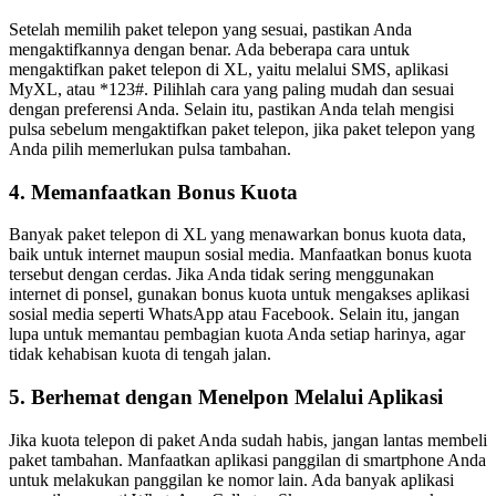
Setelah memilih paket telepon yang sesuai, pastikan Anda
mengaktifkannya dengan benar. Ada beberapa cara untuk
mengaktifkan paket telepon di XL, yaitu melalui SMS, aplikasi
MyXL, atau *123#. Pilihlah cara yang paling mudah dan sesuai
dengan preferensi Anda. Selain itu, pastikan Anda telah mengisi
pulsa sebelum mengaktifkan paket telepon, jika paket telepon yang
Anda pilih memerlukan pulsa tambahan.
4. Memanfaatkan Bonus Kuota
Banyak paket telepon di XL yang menawarkan bonus kuota data,
baik untuk internet maupun sosial media. Manfaatkan bonus kuota
tersebut dengan cerdas. Jika Anda tidak sering menggunakan
internet di ponsel, gunakan bonus kuota untuk mengakses aplikasi
sosial media seperti WhatsApp atau Facebook. Selain itu, jangan
lupa untuk memantau pembagian kuota Anda setiap harinya, agar
tidak kehabisan kuota di tengah jalan.
5. Berhemat dengan Menelpon Melalui Aplikasi
Jika kuota telepon di paket Anda sudah habis, jangan lantas membeli
paket tambahan. Manfaatkan aplikasi panggilan di smartphone Anda
untuk melakukan panggilan ke nomor lain. Ada banyak aplikasi