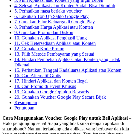
3. Pilih Aplikasi atau Konten yang Ingin Dibeli
4. Selesai, Aplikasi atau Konten Sudah Bisa Diunduh
5. Perhatikan masa berlaku voucher
6. Lakukan Top Up Saldo Google Play
7. Gunakan Fitur Keluarga di Google Play
8. Perhatikan Harga Aplikasi atau Konten
9. Gunakan Promo dan Diskon
10. Gunakan Aplikasi Penghasil Uang
11. Cek Ketersediaan Aplikasi atau Konten
12. Gunakan Kode Promo
13. Pilih Metode Pembayaran yang Sesuai
14. Hindari Pembelian Aplikasi atau Konten yang Tidak
Dikenal
15. Perhatikan Tanggal Kadaluarsa Aplikasi atau Konten
16. Cari Alternatif Gratis
17. Hindari Aplikasi dan Konten Ilegal
18. Cari Promo di Event Khusus
19. Gunakan Google Opinion Rewards
20. Gunakan Voucher Google Play Secara Bijak
Kesimpulan
Penutupan
Cara Menggunakan Voucher Google Play untuk Beli Aplikasi
–
Halo pengunjung setia! Siapa yang tidak suka dengan aplikasi di
smartphone? Namun terkadang ada aplikasi yang berbayar dan kita