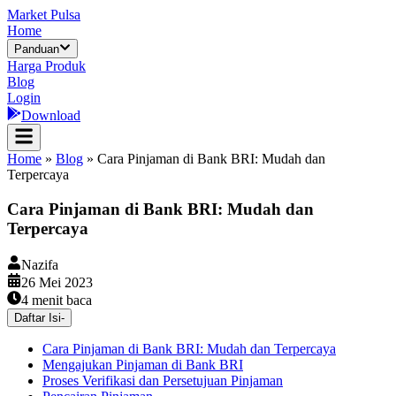
Market Pulsa
Home
Panduan
Harga Produk
Blog
Login
Download
Home
»
Blog
»
Cara Pinjaman di Bank BRI: Mudah dan
Terpercaya
Cara Pinjaman di Bank BRI: Mudah dan
Terpercaya
Nazifa
26 Mei 2023
4
menit baca
Daftar Isi
-
Cara Pinjaman di Bank BRI: Mudah dan Terpercaya
Mengajukan Pinjaman di Bank BRI
Proses Verifikasi dan Persetujuan Pinjaman