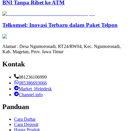
BNI Tanpa Ribet ke ATM
Telkomsel: Inovasi Terbaru dalam Paket Telpon
Alamat : Desa Nguntoronadi, RT24/RW04, Kec. Nguntoronadi,
Kab. Magetan, Prov. Jawa Timur
Kontak
081236106999
085386693666
Market_Helpdesk
Channel info
Panduan
Cara Daftar
Cara Deposit
Harga Produk