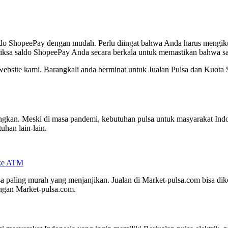
ldo ShopeePay dengan mudah. Perlu diingat bahwa Anda harus mengiku
meriksa saldo ShopeePay Anda secara berkala untuk memastikan bahwa sa
i website kami. Barangkali anda berminat untuk Jualan Pulsa dan Kuot
n. Meski di masa pandemi, kebutuhan pulsa untuk masyarakat Indone
uhan lain-lain.
 ke ATM
 paling murah yang menjanjikan. Jualan di Market-pulsa.com bisa dikel
ngan Market-pulsa.com.