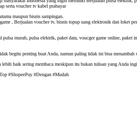
i masyarakat Indonesia yang ingin memiliki Berjualan pulsa elektrik, 
p serta voucher tv kabel prabayar
a utama maupun bisnis sampingan.
 game , Berjualan voucher tv, bisnis topup uang elektronik dan loket p
sa murah, pulsa elektrik, paket data, voucger game online, paket inter
k begitu penting buat Anda, namun paling tidak ini bisa menambah
lebih baik sering membaca meskipun itu bukan tulisan yang Anda ingin
 #Top #ShopeePay #Dengan #Mudah