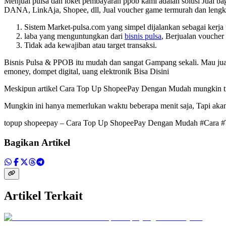
Menjual pulsa dan loket pembayaran ppob kami adalah solusi Jual bag
DANA, LinkAja, Shopee, dll, Jual voucher game termurah dan lengka
Sistem Market-pulsa.com yang simpel dijalankan sebagai kerj
laba yang menguntungkan dari
bisnis pulsa
, Berjualan voucher
Tidak ada kewajiban atau target transaksi.
Bisnis Pulsa & PPOB itu mudah dan sangat Gampang sekali. Mau jual pul
emoney, dompet digital, uang elektronik Bisa Disini
Meskipun artikel
Cara Top Up ShopeePay Dengan Mudah mungkin tida
Mungkin ini hanya memerlukan waktu beberapa menit saja, Tapi akan 
topup shopeepay – Cara Top Up ShopeePay Dengan Mudah #Cara
Bagikan Artikel
Artikel Terkait