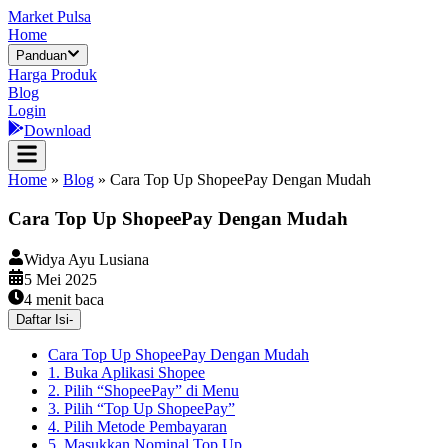
Market Pulsa
Home
Panduan
Harga Produk
Blog
Login
Download
Home
»
Blog
»
Cara Top Up ShopeePay Dengan Mudah
Cara Top Up ShopeePay Dengan Mudah
Widya Ayu Lusiana
5 Mei 2025
4
menit baca
Daftar Isi
-
Cara Top Up ShopeePay Dengan Mudah
1. Buka Aplikasi Shopee
2. Pilih “ShopeePay” di Menu
3. Pilih “Top Up ShopeePay”
4. Pilih Metode Pembayaran
5. Masukkan Nominal Top Up