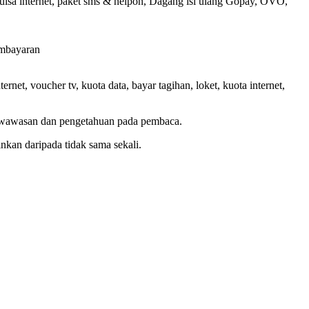
pulsa internet, paket sms & nelpon, Dagang isi ulang Gopay, OVO,
embayaran
net, voucher tv, kuota data, bayar tagihan, loket, kuota internet,
 wawasan dan pengetahuan pada pembaca.
kan daripada tidak sama sekali.