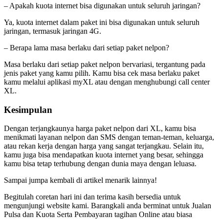
– Apakah kuota internet bisa digunakan untuk seluruh jaringan?
Ya, kuota internet dalam paket ini bisa digunakan untuk seluruh
jaringan, termasuk jaringan 4G.
– Berapa lama masa berlaku dari setiap paket nelpon?
Masa berlaku dari setiap paket nelpon bervariasi, tergantung pada
jenis paket yang kamu pilih. Kamu bisa cek masa berlaku paket
kamu melalui aplikasi myXL atau dengan menghubungi call center
XL.
Kesimpulan
Dengan terjangkaunya harga paket nelpon dari XL, kamu bisa
menikmati layanan nelpon dan SMS dengan teman-teman, keluarga,
atau rekan kerja dengan harga yang sangat terjangkau. Selain itu,
kamu juga bisa mendapatkan kuota internet yang besar, sehingga
kamu bisa tetap terhubung dengan dunia maya dengan leluasa.
Sampai jumpa kembali di artikel menarik lainnya!
Begitulah coretan hari ini dan terima kasih bersedia untuk
mengunjungi website kami. Barangkali anda berminat untuk Jualan
Pulsa dan Kuota Serta Pembayaran tagihan Online atau biasa