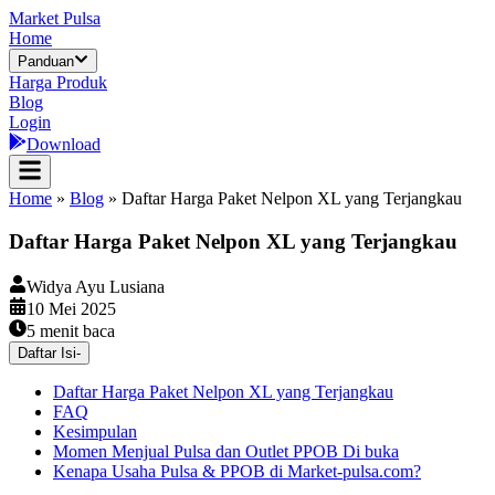
Market Pulsa
Home
Panduan
Harga Produk
Blog
Login
Download
Home
»
Blog
»
Daftar Harga Paket Nelpon XL yang Terjangkau
Daftar Harga Paket Nelpon XL yang Terjangkau
Widya Ayu Lusiana
10 Mei 2025
5
menit baca
Daftar Isi
-
Daftar Harga Paket Nelpon XL yang Terjangkau
FAQ
Kesimpulan
Momen Menjual Pulsa dan Outlet PPOB Di buka
Kenapa Usaha Pulsa & PPOB di Market-pulsa.com?