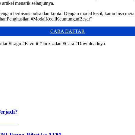
 artikel menarik selanjutnya.
engan berbisnis pulsa dan kuota! Dengan modal kecil, kamu bisa mera
mbahanPenghasilan #ModalKecilKeuntunganBesar”
CARA DAFTAR
Daftar #Lagu #Favorit #Joox #dan #Cara #Downloadnya
erjadi?
 BNI Tanpa Ribet ke ATM