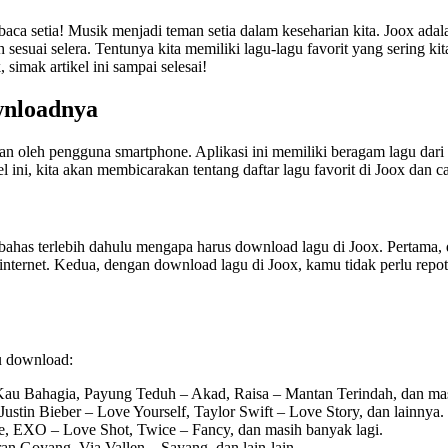
aca setia! Musik menjadi teman setia dalam keseharian kita. Joox adalah
 sesuai selera. Tentunya kita memiliki lagu-lagu favorit yang sering k
simak artikel ini sampai selesai!
wnloadnya
an oleh pengguna smartphone. Aplikasi ini memiliki beragam lagu dari b
el ini, kita akan membicarakan tentang daftar lagu favorit di Joox dan 
mbahas terlebih dahulu mengapa harus download lagu di Joox. Pertama
internet. Kedua, dengan download lagu di Joox, kamu tidak perlu repot-
mu download:
au Bahagia, Payung Teduh – Akad, Raisa – Mantan Terindah, dan mas
ustin Bieber – Love Yourself, Taylor Swift – Love Story, dan lainnya.
, EXO – Love Shot, Twice – Fancy, dan masih banyak lagi.
 Goyang, Via Vallen – Sayang, dan lain-lain.