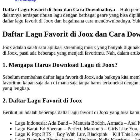
Daftar Lagu Favorit di Joox dan Cara Downloadnya
– Halo pemb
dalamnya terdapat ribuan lagu dengan berbagai genre yang bisa dipilih
daftar lagu favorit di Joox dan bagaimana cara mendownloadnya. Yuk, 
Daftar Lagu Favorit di Joox dan Cara Do
Joox adalah salah satu aplikasi streaming musik yang banyak digunak
di Joox, pasti ada beberapa yang menjadi favoritmu. Nah, dalam artik
1. Mengapa Harus Download Lagu di Joox?
Sebelum membahas daftar lagu favorit di Joox, ada baiknya kita me
favoritmu kapan saja dan di mana saja tanpa harus terkoneksi dengan 
yang lengkap.
2. Daftar Lagu Favorit di Joox
Berikut ini adalah beberapa daftar lagu favorit di Joox yang bisa ka
Lagu Indonesia: Ada Band – Manusia Bodoh, Armada – Asal K
Lagu Barat: Ed Sheeran – Perfect, Maroon 5 – Girls Like You, J
Lagu K-Pop: BTS – Boy With Luv, Blackpink – Kill This Love
Lagu Dangdut: Rhoma Irama – Bimbang, Nella Kharisma – Jaran