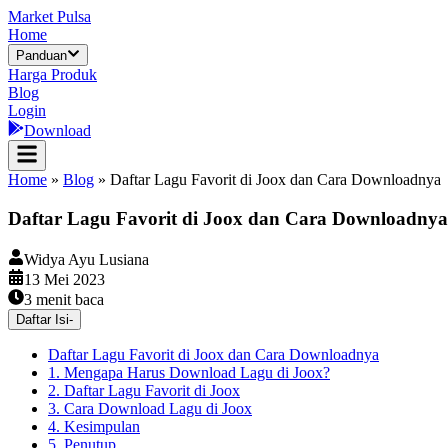
Market Pulsa
Home
Panduan
Harga Produk
Blog
Login
Download
Home
»
Blog
»
Daftar Lagu Favorit di Joox dan Cara Downloadnya
Daftar Lagu Favorit di Joox dan Cara Downloadnya
Widya Ayu Lusiana
13 Mei 2023
3
menit baca
Daftar Isi
-
Daftar Lagu Favorit di Joox dan Cara Downloadnya
1. Mengapa Harus Download Lagu di Joox?
2. Daftar Lagu Favorit di Joox
3. Cara Download Lagu di Joox
4. Kesimpulan
5. Penutup