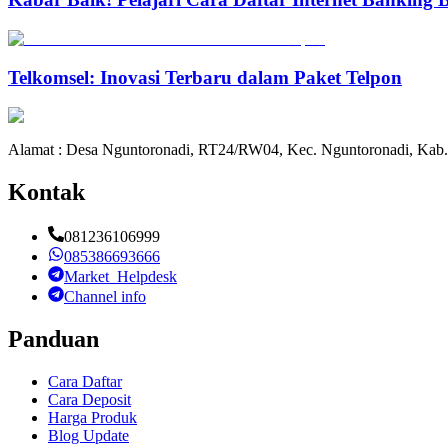
Telkomsel: Inovasi Terbaru dalam Paket Telpon
Alamat : Desa Nguntoronadi, RT24/RW04, Kec. Nguntoronadi, Kab.
Kontak
081236106999
085386693666
Market_Helpdesk
Channel info
Panduan
Cara Daftar
Cara Deposit
Harga Produk
Blog Update