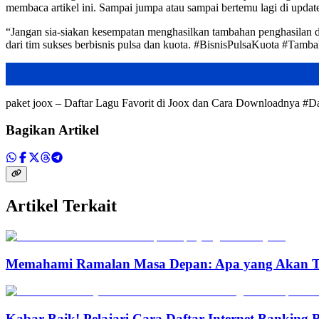
membaca artikel ini. Sampai jumpa atau sampai bertemu lagi di update
“Jangan sia-siakan kesempatan menghasilkan tambahan penghasilan d
dari tim sukses berbisnis pulsa dan kuota. #BisnisPulsaKuota #Ta
paket joox – Daftar Lagu Favorit di Joox dan Cara Downloadnya #
Bagikan Artikel
Artikel Terkait
Memahami Ramalan Masa Depan: Apa yang Akan T
Kabar Baik! Pelajari Cara Daftar Internet Banking