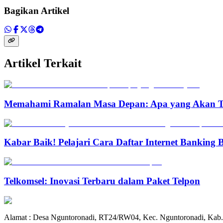
Bagikan Artikel
Artikel Terkait
Memahami Ramalan Masa Depan: Apa yang Akan T
Kabar Baik! Pelajari Cara Daftar Internet Banking
Telkomsel: Inovasi Terbaru dalam Paket Telpon
Alamat : Desa Nguntoronadi, RT24/RW04, Kec. Nguntoronadi, Kab.