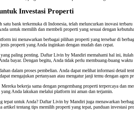
untuk Investasi Properti
h satu bank terkemuka di Indonesia, telah meluncurkan inovasi terbar
Anda untuk memilih dan membeli properti yang sesuai dengan kebutuh
form ini menawarkan berbagai pilihan properti yang tersebar di berbaga
enis properti yang Anda inginkan dengan mudah dan cepat.
tor yang paling penting. Daftar Livin by Mandiri memahami hal ini, i
 Anda bayar. Dengan begitu, Anda tidak perlu membuang-buang waktu u
han dalam proses pembelian. Anda dapat melihat informasi detail tentan
da dapat mengajukan pertanyaan atau mengatur janji temu dengan agen pro
ri. Mereka bekerja sama dengan pengembang properti terpercaya dan m
i yang Anda lakukan melalui platform ini aman dan terjamin.
yang tepat untuk Anda? Daftar Livin by Mandiri juga menawarkan berb
artikel tentang tips memilih properti yang tepat, panduan investasi pro