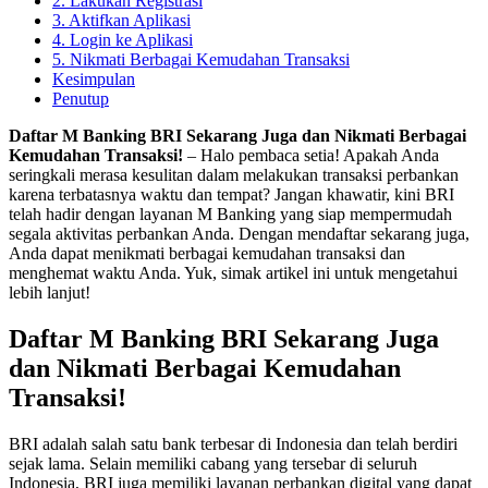
2. Lakukan Registrasi
3. Aktifkan Aplikasi
4. Login ke Aplikasi
5. Nikmati Berbagai Kemudahan Transaksi
Kesimpulan
Penutup
Daftar M Banking BRI Sekarang Juga dan Nikmati Berbagai
Kemudahan Transaksi!
– Halo pembaca setia! Apakah Anda
seringkali merasa kesulitan dalam melakukan transaksi perbankan
karena terbatasnya waktu dan tempat? Jangan khawatir, kini BRI
telah hadir dengan layanan M Banking yang siap mempermudah
segala aktivitas perbankan Anda. Dengan mendaftar sekarang juga,
Anda dapat menikmati berbagai kemudahan transaksi dan
menghemat waktu Anda. Yuk, simak artikel ini untuk mengetahui
lebih lanjut!
Daftar M Banking BRI Sekarang Juga
dan Nikmati Berbagai Kemudahan
Transaksi!
BRI adalah salah satu bank terbesar di Indonesia dan telah berdiri
sejak lama. Selain memiliki cabang yang tersebar di seluruh
Indonesia, BRI juga memiliki layanan perbankan digital yang dapat