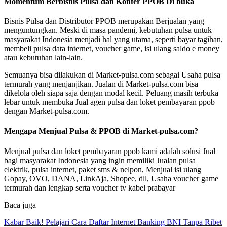
Momentum Berbisnis Pulsa dan Konter PPOB Di buka
Bisnis Pulsa dan Distributor PPOB merupakan Berjualan yang
menguntungkan. Meski di masa pandemi, kebutuhan pulsa untuk
masyarakat Indonesia menjadi hal yang utama, seperti bayar tagihan,
membeli pulsa data internet, voucher game, isi ulang saldo e money
atau kebutuhan lain-lain.
Semuanya bisa dilakukan di Market-pulsa.com sebagai Usaha pulsa
termurah yang menjanjikan. Jualan di Market-pulsa.com bisa
dikelola oleh siapa saja dengan modal kecil. Peluang masih terbuka
lebar untuk membuka Jual agen pulsa dan loket pembayaran ppob
dengan Market-pulsa.com.
Mengapa Menjual Pulsa & PPOB di Market-pulsa.com?
Menjual pulsa dan loket pembayaran ppob kami adalah solusi Jual
bagi masyarakat Indonesia yang ingin memiliki Jualan pulsa
elektrik, pulsa internet, paket sms & nelpon, Menjual isi ulang
Gopay, OVO, DANA, LinkAja, Shopee, dll, Usaha voucher game
termurah dan lengkap serta voucher tv kabel prabayar
Baca juga
Kabar Baik! Pelajari Cara Daftar Internet Banking BNI Tanpa Ribet