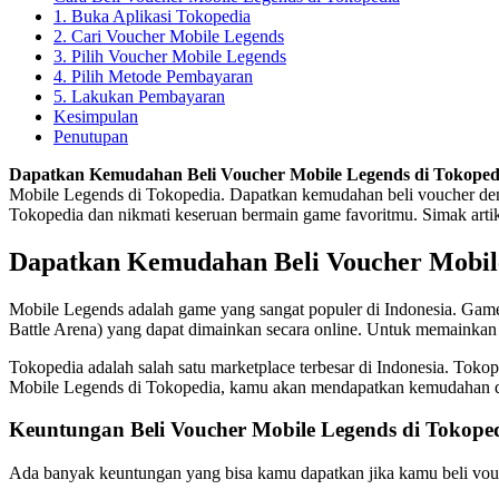
1. Buka Aplikasi Tokopedia
2. Cari Voucher Mobile Legends
3. Pilih Voucher Mobile Legends
4. Pilih Metode Pembayaran
5. Lakukan Pembayaran
Kesimpulan
Penutupan
Dapatkan Kemudahan Beli Voucher Mobile Legends di Tokope
Mobile Legends di Tokopedia. Dapatkan kemudahan beli voucher deng
Tokopedia dan nikmati keseruan bermain game favoritmu. Simak artikel
Dapatkan Kemudahan Beli Voucher Mobile
Mobile Legends adalah game yang sangat populer di Indonesia. Game
Battle Arena) yang dapat dimainkan secara online. Untuk memainka
Tokopedia adalah salah satu marketplace terbesar di Indonesia. To
Mobile Legends di Tokopedia, kamu akan mendapatkan kemudahan d
Keuntungan Beli Voucher Mobile Legends di Tokope
Ada banyak keuntungan yang bisa kamu dapatkan jika kamu beli vouc