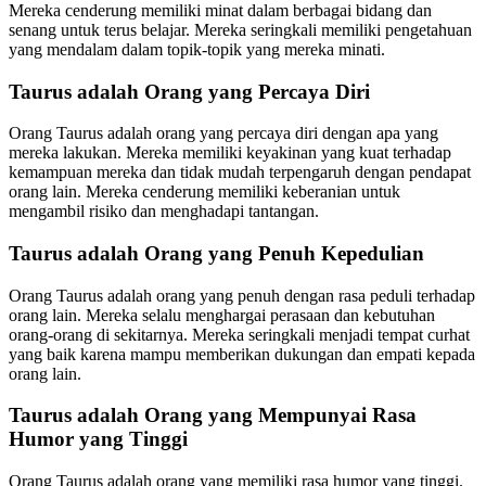
Mereka cenderung memiliki minat dalam berbagai bidang dan
senang untuk terus belajar. Mereka seringkali memiliki pengetahuan
yang mendalam dalam topik-topik yang mereka minati.
Taurus adalah Orang yang Percaya Diri
Orang Taurus adalah orang yang percaya diri dengan apa yang
mereka lakukan. Mereka memiliki keyakinan yang kuat terhadap
kemampuan mereka dan tidak mudah terpengaruh dengan pendapat
orang lain. Mereka cenderung memiliki keberanian untuk
mengambil risiko dan menghadapi tantangan.
Taurus adalah Orang yang Penuh Kepedulian
Orang Taurus adalah orang yang penuh dengan rasa peduli terhadap
orang lain. Mereka selalu menghargai perasaan dan kebutuhan
orang-orang di sekitarnya. Mereka seringkali menjadi tempat curhat
yang baik karena mampu memberikan dukungan dan empati kepada
orang lain.
Taurus adalah Orang yang Mempunyai Rasa
Humor yang Tinggi
Orang Taurus adalah orang yang memiliki rasa humor yang tinggi.