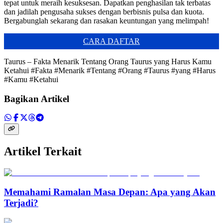
tepat untuk meraih kesuksesan. Dapatkan penghasilan tak terbatas
dan jadilah pengusaha sukses dengan berbisnis pulsa dan kuota.
Bergabunglah sekarang dan rasakan keuntungan yang melimpah!
CARA DAFTAR
Taurus – Fakta Menarik Tentang Orang Taurus yang Harus Kamu
Ketahui #Fakta #Menarik #Tentang #Orang #Taurus #yang #Harus
#Kamu #Ketahui
Bagikan Artikel
Artikel Terkait
Memahami Ramalan Masa Depan: Apa yang Akan
Terjadi?