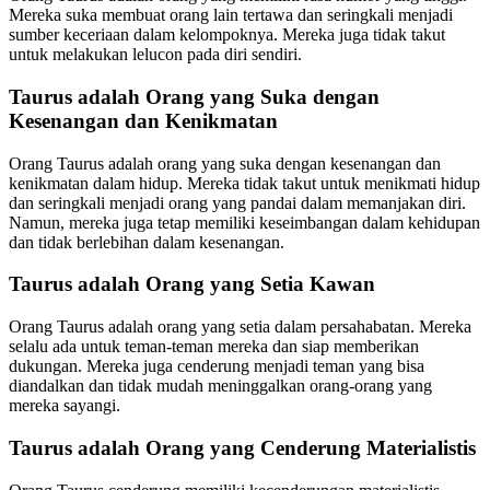
Mereka suka membuat orang lain tertawa dan seringkali menjadi
sumber keceriaan dalam kelompoknya. Mereka juga tidak takut
untuk melakukan lelucon pada diri sendiri.
Taurus adalah Orang yang Suka dengan
Kesenangan dan Kenikmatan
Orang Taurus adalah orang yang suka dengan kesenangan dan
kenikmatan dalam hidup. Mereka tidak takut untuk menikmati hidup
dan seringkali menjadi orang yang pandai dalam memanjakan diri.
Namun, mereka juga tetap memiliki keseimbangan dalam kehidupan
dan tidak berlebihan dalam kesenangan.
Taurus adalah Orang yang Setia Kawan
Orang Taurus adalah orang yang setia dalam persahabatan. Mereka
selalu ada untuk teman-teman mereka dan siap memberikan
dukungan. Mereka juga cenderung menjadi teman yang bisa
diandalkan dan tidak mudah meninggalkan orang-orang yang
mereka sayangi.
Taurus adalah Orang yang Cenderung Materialistis