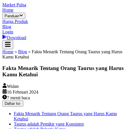
Market Pulsa
Home
Panduan
Harga Produk
Blog
Login
Download
Home
»
Blog
»
Fakta Menarik Tentang Orang Taurus yang Harus
Kamu Ketahui
Fakta Menarik Tentang Orang Taurus yang Harus
Kamu Ketahui
Wulan
16 Februari 2024
7
menit baca
Daftar Isi
-
Fakta Menarik Tentang Orang Taurus yang Harus Kamu
Ketahui
Taurus adalah Pemikir yang Konsisten