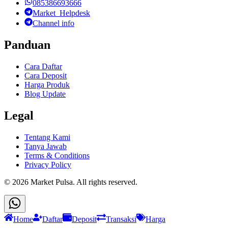
085386693666
Market_Helpdesk
Channel info
Panduan
Cara Daftar
Cara Deposit
Harga Produk
Blog Update
Legal
Tentang Kami
Tanya Jawab
Terms & Conditions
Privacy Policy
©
2026
Market Pulsa
. All rights reserved.
Home
Daftar
Deposit
Transaksi
Harga