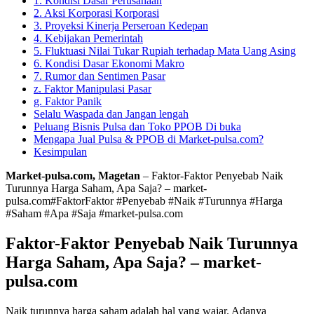
1. Kondisi Dasar Perusahaan
2. Aksi Korporasi Korporasi
3. Proyeksi Kinerja Perseroan Kedepan
4. Kebijakan Pemerintah
5. Fluktuasi Nilai Tukar Rupiah terhadap Mata Uang Asing
6. Kondisi Dasar Ekonomi Makro
7. Rumor dan Sentimen Pasar
z. Faktor Manipulasi Pasar
g. Faktor Panik
Selalu Waspada dan Jangan lengah
Peluang Bisnis Pulsa dan Toko PPOB Di buka
Mengapa Jual Pulsa & PPOB di Market-pulsa.com?
Kesimpulan
Market-pulsa.com, Magetan
– Faktor-Faktor Penyebab Naik
Turunnya Harga Saham, Apa Saja? – market-
pulsa.com#FaktorFaktor #Penyebab #Naik #Turunnya #Harga
#Saham #Apa #Saja #market-pulsa.com
Faktor-Faktor Penyebab Naik Turunnya
Harga Saham, Apa Saja? – market-
pulsa.com
Naik turunnya harga saham adalah hal yang wajar. Adanya