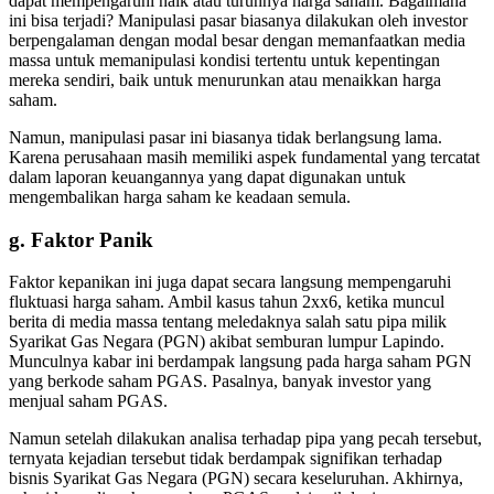
dapat mempengaruhi naik atau turunnya harga saham. Bagaimana
ini bisa terjadi? Manipulasi pasar biasanya dilakukan oleh investor
berpengalaman dengan modal besar dengan memanfaatkan media
massa untuk memanipulasi kondisi tertentu untuk kepentingan
mereka sendiri, baik untuk menurunkan atau menaikkan harga
saham.
Namun, manipulasi pasar ini biasanya tidak berlangsung lama.
Karena perusahaan masih memiliki aspek fundamental yang tercatat
dalam laporan keuangannya yang dapat digunakan untuk
mengembalikan harga saham ke keadaan semula.
g. Faktor Panik
Faktor kepanikan ini juga dapat secara langsung mempengaruhi
fluktuasi harga saham. Ambil kasus tahun 2xx6, ketika muncul
berita di media massa tentang meledaknya salah satu pipa milik
Syarikat Gas Negara (PGN) akibat semburan lumpur Lapindo.
Munculnya kabar ini berdampak langsung pada harga saham PGN
yang berkode saham PGAS. Pasalnya, banyak investor yang
menjual saham PGAS.
Namun setelah dilakukan analisa terhadap pipa yang pecah tersebut,
ternyata kejadian tersebut tidak berdampak signifikan terhadap
bisnis Syarikat Gas Negara (PGN) secara keseluruhan. Akhirnya,