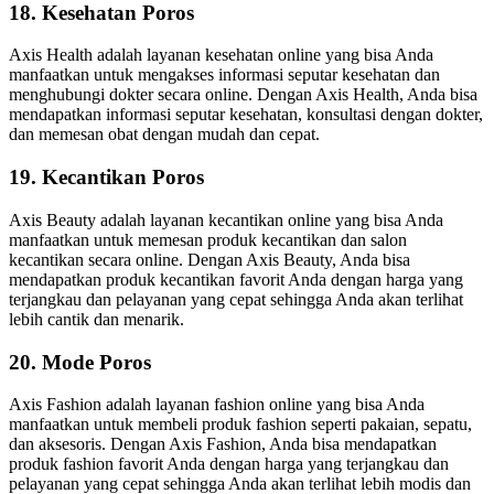
18. Kesehatan Poros
Axis Health adalah layanan kesehatan online yang bisa Anda
manfaatkan untuk mengakses informasi seputar kesehatan dan
menghubungi dokter secara online. Dengan Axis Health, Anda bisa
mendapatkan informasi seputar kesehatan, konsultasi dengan dokter,
dan memesan obat dengan mudah dan cepat.
19. Kecantikan Poros
Axis Beauty adalah layanan kecantikan online yang bisa Anda
manfaatkan untuk memesan produk kecantikan dan salon
kecantikan secara online. Dengan Axis Beauty, Anda bisa
mendapatkan produk kecantikan favorit Anda dengan harga yang
terjangkau dan pelayanan yang cepat sehingga Anda akan terlihat
lebih cantik dan menarik.
20. Mode Poros
Axis Fashion adalah layanan fashion online yang bisa Anda
manfaatkan untuk membeli produk fashion seperti pakaian, sepatu,
dan aksesoris. Dengan Axis Fashion, Anda bisa mendapatkan
produk fashion favorit Anda dengan harga yang terjangkau dan
pelayanan yang cepat sehingga Anda akan terlihat lebih modis dan