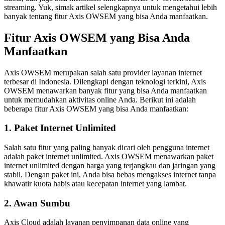
streaming. Yuk, simak artikel selengkapnya untuk mengetahui lebih
banyak tentang fitur Axis OWSEM yang bisa Anda manfaatkan.
Fitur Axis OWSEM yang Bisa Anda
Manfaatkan
Axis OWSEM merupakan salah satu provider layanan internet
terbesar di Indonesia. Dilengkapi dengan teknologi terkini, Axis
OWSEM menawarkan banyak fitur yang bisa Anda manfaatkan
untuk memudahkan aktivitas online Anda. Berikut ini adalah
beberapa fitur Axis OWSEM yang bisa Anda manfaatkan:
1. Paket Internet Unlimited
Salah satu fitur yang paling banyak dicari oleh pengguna internet
adalah paket internet unlimited. Axis OWSEM menawarkan paket
internet unlimited dengan harga yang terjangkau dan jaringan yang
stabil. Dengan paket ini, Anda bisa bebas mengakses internet tanpa
khawatir kuota habis atau kecepatan internet yang lambat.
2. Awan Sumbu
Axis Cloud adalah layanan penyimpanan data online yang