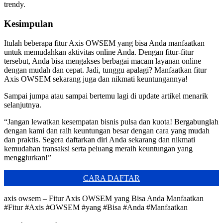
trendy.
Kesimpulan
Itulah beberapa fitur Axis OWSEM yang bisa Anda manfaatkan
untuk memudahkan aktivitas online Anda. Dengan fitur-fitur
tersebut, Anda bisa mengakses berbagai macam layanan online
dengan mudah dan cepat. Jadi, tunggu apalagi? Manfaatkan fitur
Axis OWSEM sekarang juga dan nikmati keuntungannya!
Sampai jumpa atau sampai bertemu lagi di update artikel menarik
selanjutnya.
“Jangan lewatkan kesempatan bisnis pulsa dan kuota! Bergabunglah
dengan kami dan raih keuntungan besar dengan cara yang mudah
dan praktis. Segera daftarkan diri Anda sekarang dan nikmati
kemudahan transaksi serta peluang meraih keuntungan yang
menggiurkan!”
CARA DAFTAR
axis owsem – Fitur Axis OWSEM yang Bisa Anda Manfaatkan
#Fitur #Axis #OWSEM #yang #Bisa #Anda #Manfaatkan