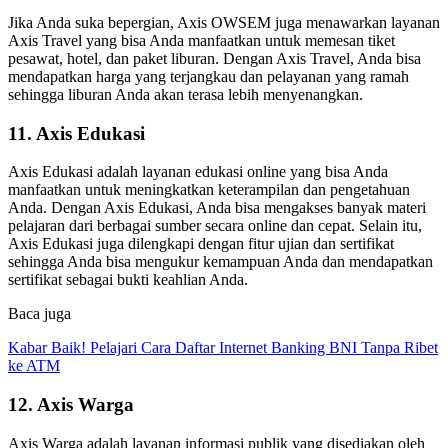
Jika Anda suka bepergian, Axis OWSEM juga menawarkan layanan
Axis Travel yang bisa Anda manfaatkan untuk memesan tiket
pesawat, hotel, dan paket liburan. Dengan Axis Travel, Anda bisa
mendapatkan harga yang terjangkau dan pelayanan yang ramah
sehingga liburan Anda akan terasa lebih menyenangkan.
11. Axis Edukasi
Axis Edukasi adalah layanan edukasi online yang bisa Anda
manfaatkan untuk meningkatkan keterampilan dan pengetahuan
Anda. Dengan Axis Edukasi, Anda bisa mengakses banyak materi
pelajaran dari berbagai sumber secara online dan cepat. Selain itu,
Axis Edukasi juga dilengkapi dengan fitur ujian dan sertifikat
sehingga Anda bisa mengukur kemampuan Anda dan mendapatkan
sertifikat sebagai bukti keahlian Anda.
Baca juga
Kabar Baik! Pelajari Cara Daftar Internet Banking BNI Tanpa Ribet
ke ATM
12. Axis Warga
Axis Warga adalah layanan informasi publik yang disediakan oleh