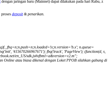
t
dengan jaringan baru (Mainnet) dapat dilakukan pada hari Rabu, z
n proses
deposit
& penarikan.
._fbq)f._fbq=n;n.push=n;n.loaded=!x;n.version='b.x'; n.queue=
'init', '415670266967671'); fbq('track', 'PageView'); (function(d, s,
t.facebook.net/en_US/sdk.js#xfbml=a&version=v2.m";
n Online atau biasa dikenal dengan Loket PPOB silahkan gabung di