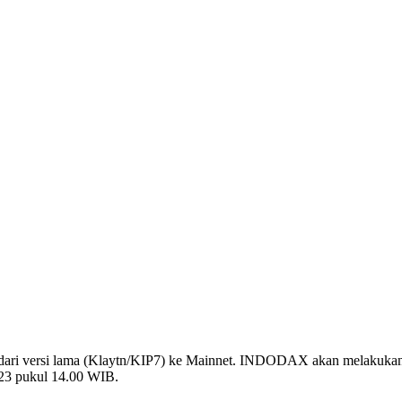
ari versi lama (Klaytn/KIP7) ke Mainnet. INDODAX akan melakuka
023 pukul 14.00 WIB.