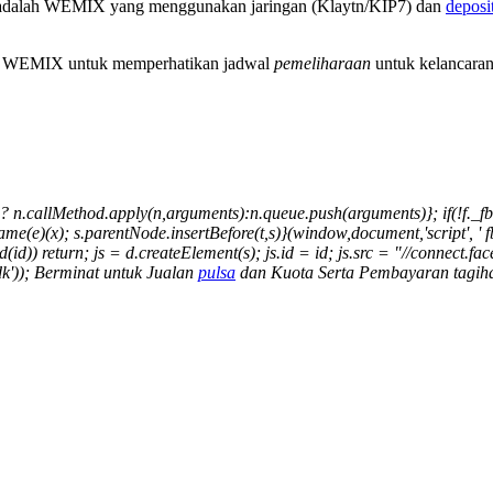
lah WEMIX yang menggunakan jaringan (Klaytn/KIP7) dan
deposi
 WEMIX untuk memperhatikan jadwal
pemeliharaan
untuk kelancara
ethod? n.callMethod.apply(n,arguments):n.queue.push(arguments)}; if(!f
e)(x); s.parentNode.insertBefore(t,s)}(window,document,'script', ' fbq(
Id(id)) return; js = d.createElement(s); js.id = id; js.src = "//connec
ssdk')); Berminat untuk Jualan
pulsa
dan Kuota Serta Pembayaran tagiha