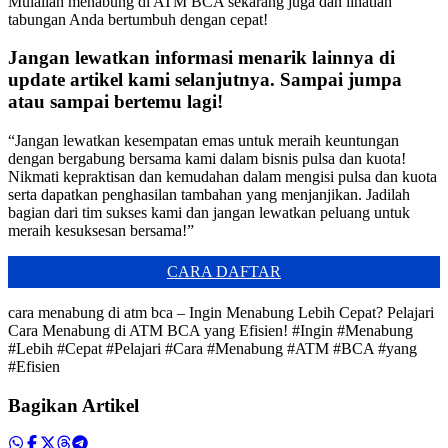
Mulailah menabung di ATM BCA sekarang juga dan lihatlah
tabungan Anda bertumbuh dengan cepat!
Jangan lewatkan informasi menarik lainnya di
update artikel kami selanjutnya. Sampai jumpa
atau sampai bertemu lagi!
“Jangan lewatkan kesempatan emas untuk meraih keuntungan
dengan bergabung bersama kami dalam bisnis pulsa dan kuota!
Nikmati kepraktisan dan kemudahan dalam mengisi pulsa dan kuota
serta dapatkan penghasilan tambahan yang menjanjikan. Jadilah
bagian dari tim sukses kami dan jangan lewatkan peluang untuk
meraih kesuksesan bersama!”
CARA DAFTAR
cara menabung di atm bca – Ingin Menabung Lebih Cepat? Pelajari
Cara Menabung di ATM BCA yang Efisien! #Ingin #Menabung
#Lebih #Cepat #Pelajari #Cara #Menabung #ATM #BCA #yang
#Efisien
Bagikan Artikel