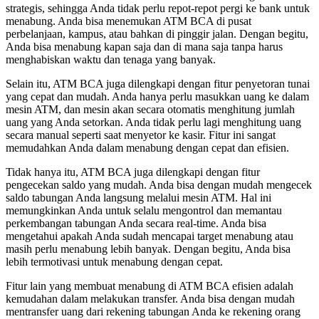
strategis, sehingga Anda tidak perlu repot-repot pergi ke bank untuk
menabung. Anda bisa menemukan ATM BCA di pusat
perbelanjaan, kampus, atau bahkan di pinggir jalan. Dengan begitu,
Anda bisa menabung kapan saja dan di mana saja tanpa harus
menghabiskan waktu dan tenaga yang banyak.
Selain itu, ATM BCA juga dilengkapi dengan fitur penyetoran tunai
yang cepat dan mudah. Anda hanya perlu masukkan uang ke dalam
mesin ATM, dan mesin akan secara otomatis menghitung jumlah
uang yang Anda setorkan. Anda tidak perlu lagi menghitung uang
secara manual seperti saat menyetor ke kasir. Fitur ini sangat
memudahkan Anda dalam menabung dengan cepat dan efisien.
Tidak hanya itu, ATM BCA juga dilengkapi dengan fitur
pengecekan saldo yang mudah. Anda bisa dengan mudah mengecek
saldo tabungan Anda langsung melalui mesin ATM. Hal ini
memungkinkan Anda untuk selalu mengontrol dan memantau
perkembangan tabungan Anda secara real-time. Anda bisa
mengetahui apakah Anda sudah mencapai target menabung atau
masih perlu menabung lebih banyak. Dengan begitu, Anda bisa
lebih termotivasi untuk menabung dengan cepat.
Fitur lain yang membuat menabung di ATM BCA efisien adalah
kemudahan dalam melakukan transfer. Anda bisa dengan mudah
mentransfer uang dari rekening tabungan Anda ke rekening orang