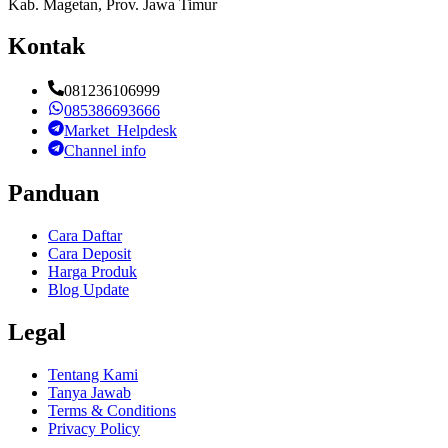
Kab. Magetan, Prov. Jawa Timur
Kontak
081236106999
085386693666
Market_Helpdesk
Channel info
Panduan
Cara Daftar
Cara Deposit
Harga Produk
Blog Update
Legal
Tentang Kami
Tanya Jawab
Terms & Conditions
Privacy Policy