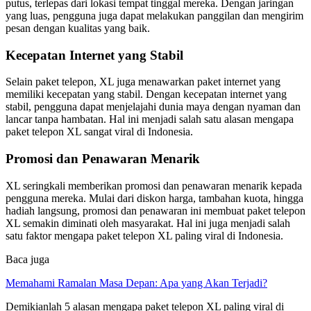
putus, terlepas dari lokasi tempat tinggal mereka. Dengan jaringan
yang luas, pengguna juga dapat melakukan panggilan dan mengirim
pesan dengan kualitas yang baik.
Kecepatan Internet yang Stabil
Selain paket telepon, XL juga menawarkan paket internet yang
memiliki kecepatan yang stabil. Dengan kecepatan internet yang
stabil, pengguna dapat menjelajahi dunia maya dengan nyaman dan
lancar tanpa hambatan. Hal ini menjadi salah satu alasan mengapa
paket telepon XL sangat viral di Indonesia.
Promosi dan Penawaran Menarik
XL seringkali memberikan promosi dan penawaran menarik kepada
pengguna mereka. Mulai dari diskon harga, tambahan kuota, hingga
hadiah langsung, promosi dan penawaran ini membuat paket telepon
XL semakin diminati oleh masyarakat. Hal ini juga menjadi salah
satu faktor mengapa paket telepon XL paling viral di Indonesia.
Baca juga
Memahami Ramalan Masa Depan: Apa yang Akan Terjadi?
Demikianlah 5 alasan mengapa paket telepon XL paling viral di