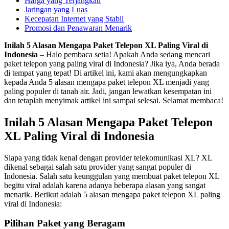
Harga yang Terjangkau
Jaringan yang Luas
Kecepatan Internet yang Stabil
Promosi dan Penawaran Menarik
Inilah 5 Alasan Mengapa Paket Telepon XL Paling Viral di
Indonesia
– Halo pembaca setia! Apakah Anda sedang mencari
paket telepon yang paling viral di Indonesia? Jika iya, Anda berada
di tempat yang tepat! Di artikel ini, kami akan mengungkapkan
kepada Anda 5 alasan mengapa paket telepon XL menjadi yang
paling populer di tanah air. Jadi, jangan lewatkan kesempatan ini
dan tetaplah menyimak artikel ini sampai selesai. Selamat membaca!
Inilah 5 Alasan Mengapa Paket Telepon
XL Paling Viral di Indonesia
Siapa yang tidak kenal dengan provider telekomunikasi XL? XL
dikenal sebagai salah satu provider yang sangat populer di
Indonesia. Salah satu keunggulan yang membuat paket telepon XL
begitu viral adalah karena adanya beberapa alasan yang sangat
menarik. Berikut adalah 5 alasan mengapa paket telepon XL paling
viral di Indonesia:
Pilihan Paket yang Beragam